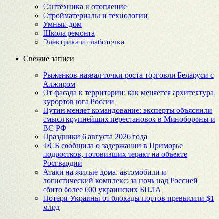
Сантехника и отопление
Стройматериалы и технологии
Умный дом
Школа ремонта
Электрика и слаботочка
Свежие записи
Рыженков назвал точки роста торговли Беларуси с
Алжиром
От фасада к территории: как меняется архитектура
курортов юга России
Путин меняет командование: эксперты объяснили
смысл крупнейших перестановок в Минобороны и
ВС РФ
Праздники 6 августа 2026 года
ФСБ сообщила о задержании в Приморье
подростков, готовивших теракт на объекте
Росгвардии
Атаки на жилые дома, автомобили и
логистический комплекс: за ночь над Россией
сбито более 600 украинских БПЛА
Потери Украины от блокады портов превысили $1
млрд