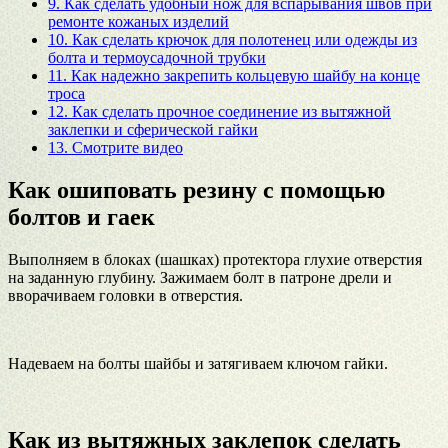
9.
Как сделать удобный нож для вспарывания швов при
ремонте кожаных изделий
10.
Как сделать крючок для полотенец или одежды из
болта и термоусадочной трубки
11.
Как надежно закрепить кольцевую шайбу на конце
троса
12.
Как сделать прочное соединение из вытяжной
заклепки и сферической гайки
13.
Смотрите видео
Как ошиповать резину с помощью
болтов и гаек
Выполняем в блоках (шашках) протектора глухие отверстия
на заданную глубину. Зажимаем болт в патроне дрели и
вворачиваем головки в отверстия.
Надеваем на болты шайбы и затягиваем ключом гайки.
Как из вытяжных заклепок сделать