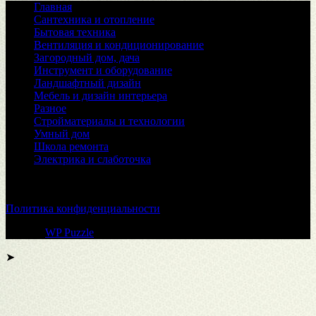
Главная
Сантехника и отопление
Бытовая техника
Вентиляция и кондиционирование
Загородный дом, дача
Инструмент и оборудование
Ландшафтный дизайн
Мебель и дизайн интерьера
Разное
Стройматериалы и технологии
Умный дом
Школа ремонта
Электрика и слаботочка
© 2026
Политика конфиденциальности
Тема от
WP Puzzle
➤