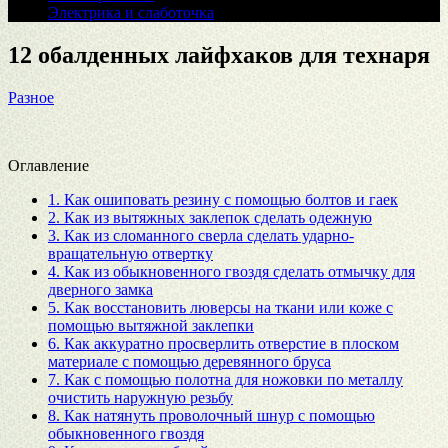
Электрика и слаботочка
12 обалденных лайфхаков для технаря
Разное
Оглавление
1.
Как ошиповать резину с помощью болтов и гаек
2.
Как из вытяжных заклепок сделать одежную
3.
Как из сломанного сверла сделать ударно-
вращательную отвертку
4.
Как из обыкновенного гвоздя сделать отмычку для
дверного замка
5.
Как восстановить люверсы на ткани или коже с
помощью вытяжной заклепки
6.
Как аккуратно просверлить отверстие в плоском
материале с помощью деревянного бруса
7.
Как с помощью полотна для ножовки по металлу
очистить наружную резьбу
8.
Как натянуть проволочный шнур с помощью
обыкновенного гвоздя