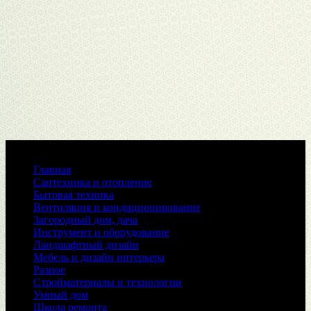
Меню
Главная
Сантехника и отопление
Бытовая техника
Вентиляция и кондиционирование
Загородный дом, дача
Инструмент и оборудование
Ландшафтный дизайн
Мебель и дизайн интерьера
Разное
Стройматериалы и технологии
Умный дом
Школа ремонта