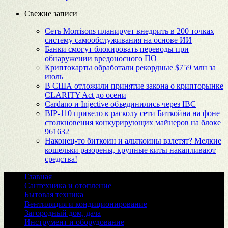
Свежие записи
Сеть Morrisons планирует внедрить в 200 точках
систему самообслуживания на основе ИИ
Банки смогут блокировать переводы при
обнаружении вредоносного ПО
Криптокарты обработали рекордные $759 млн за
июль
В США отложили принятие закона о крипторынке
CLARITY Act до осени
Cardano и Injective объединились через IBC
BIP-110 привело к расколу сети Биткойна на фоне
столкновения конкурирующих майнеров на блоке
961632
Наконец-то биткоин и альткоины взлетят? Мелкие
кошельки разорены, крупные киты накапливают
средства!
Главная
Сантехника и отопление
Бытовая техника
Вентиляция и кондиционирование
Загородный дом, дача
Инструмент и оборудование