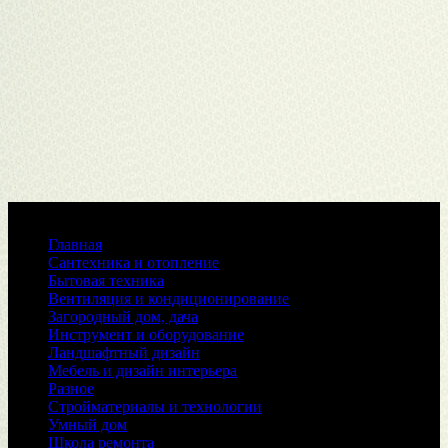
Меню
Главная
Сантехника и отопление
Бытовая техника
Вентиляция и кондиционирование
Загородный дом, дача
Инструмент и оборудование
Ландшафтный дизайн
Мебель и дизайн интерьера
Разное
Стройматериалы и технологии
Умный дом
Школа ремонта