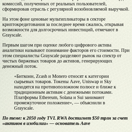
комиссий, полученных от реальных пользователей,
сформировав отрасль с регулярной возобновляемой выручкой.
На этом фоне ценовые мультипликаторы в секторе
криптокредитования за последнее время сжались, открывая
возможности для долгосрочных инвестиций, отмечают в
Grayscale.
Первым шагом при оценке любого цифрового актива
аналитики называют понимание факторов его стоимости. При
этом специалисты Grayscale разделяют рынок на спектр от
чистых биржевых товаров до активов, генерирующих
денежный поток.
«Биткоин, Zcash и Monero относят к категории
сырьевых товаров. Токены Aave, Uniswap и Sky
находятся на противоположном полюсе и ближе к
традиционным активам с денежными потоками.
Платформы Ethereum, Solana и Sui занимают
промежуточное положение», — объяснили в
Grayscale.
По теме:
к 2050 году TVL RWA достигнет $50 трлн за счет
«активов в изобилии» — основатель Aave