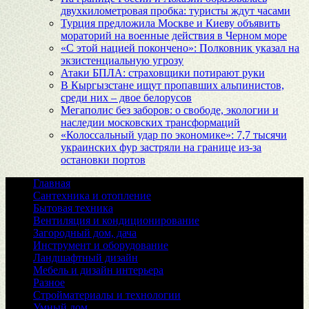
двухкилометровая пробка: туристы ждут часами
Турция предложила Москве и Киеву объявить
мораторий на военные действия в Черном море
«С этой нацией покончено»: Полковник указал на
экзистенциальную угрозу
Атаки БПЛА: страховщики потирают руки
В Кыргызстане ищут пропавших альпинистов,
среди них – двое белорусов
Мегаполис без заборов: о свободе, экологии и
наследии московских трансформаций
«Колоссальный удар по экономике»: 7,7 тысячи
украинских фур застряли на границе из-за
остановки портов
Главная
Сантехника и отопление
Бытовая техника
Вентиляция и кондиционирование
Загородный дом, дача
Инструмент и оборудование
Ландшафтный дизайн
Мебель и дизайн интерьера
Разное
Стройматериалы и технологии
Умный дом