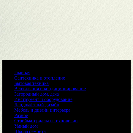
Меню
Главная
Сантехника и отопление
Бытовая техника
Вентиляция и кондиционирование
Загородный дом, дача
Инструмент и оборудование
Ландшафтный дизайн
Мебель и дизайн интерьера
Разное
Стройматериалы и технологии
Умный дом
Школа ремонта