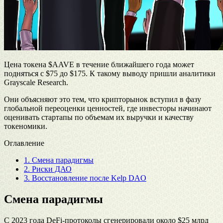
Цена токена $AAVE в течение ближайшего года может
подняться с $75 до $175. К такому выводу пришли аналитики
Grayscale Research.
Они объясняют это тем, что крипторынок вступил в фазу
глобальной переоценки ценностей, где инвесторы начинают
оценивать стартапы по объемам их выручки и качеству
токеномики.
Оглавление
1.
Смена парадигмы
2.
Риски ДАО
3.
Восстановление после Kelp DAO
Смена парадигмы
С 2023 года DeFi-протоколы сгенерировали около $25 млрд