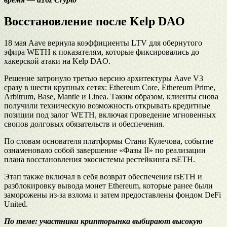
Восстановление после Kelp DAO
18 мая Aave вернула коэффициенты LTV для обернутого
эфира WETH к показателям, которые фиксировались до
хакерской атаки на Kelp DAO.
Решение затронуло третью версию архитектуры Aave V3
сразу в шести крупных сетях: Ethereum Core, Ethereum Prime,
Arbitrum, Base, Mantle и Linea. Таким образом, клиенты снова
получили техническую возможность открывать кредитные
позиции под залог WETH, включая проведение мгновенных
свопов долговых обязательств и обеспечения.
По словам основателя платформы Стани Кулечова, событие
ознаменовало собой завершение «Фазы II» по реализации
плана восстановления экосистемы рестейкинга rsETH.
Этап также включал в себя возврат обеспечения rsETH и
разблокировку вывода монет Ethereum, которые ранее были
заморожены из-за взлома и затем предоставлены фондом DeFi
United.
По теме:
участники крипторынка выбирают высокую