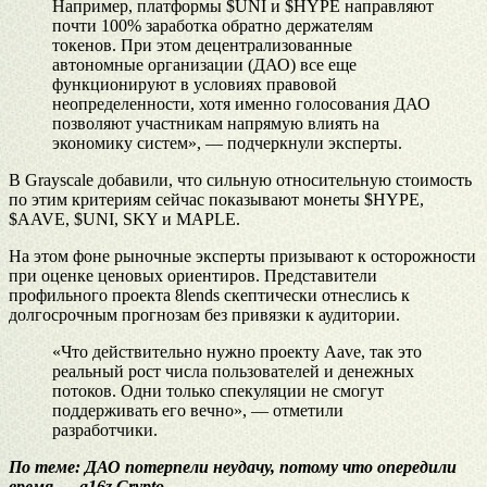
Например, платформы $UNI и $HYPE направляют
почти 100% заработка обратно держателям
токенов. При этом децентрализованные
автономные организации (ДАО) все еще
функционируют в условиях правовой
неопределенности, хотя именно голосования ДАО
позволяют участникам напрямую влиять на
экономику систем», — подчеркнули эксперты.
В Grayscale добавили, что сильную относительную стоимость
по этим критериям сейчас показывают монеты $HYPE,
$AAVE, $UNI, SKY и MAPLE.
На этом фоне рыночные эксперты призывают к осторожности
при оценке ценовых ориентиров. Представители
профильного проекта 8lends скептически отнеслись к
долгосрочным прогнозам без привязки к аудитории.
«Что действительно нужно проекту Aave, так это
реальный рост числа пользователей и денежных
потоков. Одни только спекуляции не смогут
поддерживать его вечно», — отметили
разработчики.
По теме:
ДАО потерпели неудачу, потому что опередили
время — a16z Crypto