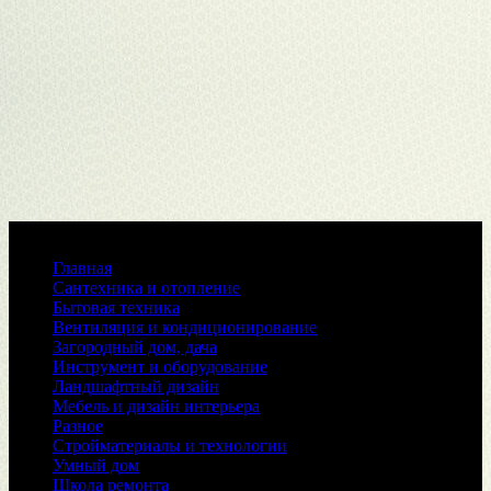
Меню
Главная
Сантехника и отопление
Бытовая техника
Вентиляция и кондиционирование
Загородный дом, дача
Инструмент и оборудование
Ландшафтный дизайн
Мебель и дизайн интерьера
Разное
Стройматериалы и технологии
Умный дом
Школа ремонта