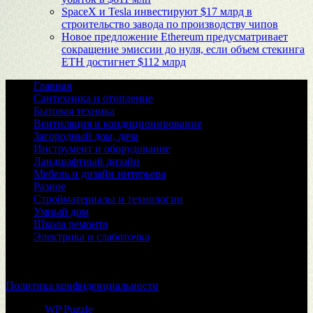
SpaceX и Tesla инвестируют $17 млрд в
строительство завода по производству чипов
Новое предложение Ethereum предусматривает
сокращение эмиссии до нуля, если объем стекинга
ETH достигнет $112 млрд
Главная
Сантехника и отопление
Бытовая техника
Вентиляция и кондиционирование
Загородный дом, дача
Инструмент и оборудование
Ландшафтный дизайн
Мебель и дизайн интерьера
Разное
Стройматериалы и технологии
Умный дом
Школа ремонта
Электрика и слаботочка
© 2026
Политика конфиденциальности
Тема от
WP Puzzle