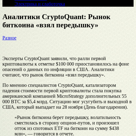
Электрика и слаботочка
Аналитики CryptoQuant: Рынок
биткоина «взял передышку»
Разное
Эксперты CryptoQuant заявили, что ралли первой
криптовалюты к отметке $100 000 приостановилось на фоне
опасений о данных по инфляции в США. Аналитики
считают, что рынок биткоина «взял передышку».
По мнению специалистов CryptoQuant, катализатором
падения стоимости первой криптовалюты стала покупка
американской компанией MicroStrategy дополнительных 55
000 BTC за $5,4 млрд. Ситуацию мог усугубить и выходной в
США, который выпадает на 28 ноября (День благодарения).
«Рынок биткоина берет передышку, волатильность
сместилась в сторону опцион-путов, и произошел
отток из спотовых ETF на биткоин на сумму $438
млн», — говорится в отчете.