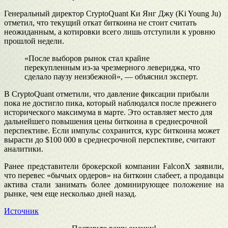
Генеральный директор CryptoQuant Ки Янг Джу (Ki Young Ju)
отметил, что текущий откат биткоина не стоит считать
неожиданным, а котировки всего лишь отступили к уровню
прошлой недели.
«После выборов рынок стал крайне
перекупленным из-за чрезмерного левериджа, что
сделало паузу неизбежной», — объяснил эксперт.
В CryptoQuant отметили, что давление фиксации прибыли
пока не достигло пика, который наблюдался после прежнего
исторического максимума в марте. Это оставляет место для
дальнейшего повышения цены биткоина в среднесрочной
перспективе. Если импульс сохранится, курс биткоина может
вырасти до $100 000 в среднесрочной перспективе, считают
аналитики.
Ранее представители брокерской компании FalconX заявили,
что перевес «бычьих ордеров» на биткоин слабеет, а продавцы
актива стали занимать более доминирующее положение на
рынке, чем еще несколько дней назад.
Источник