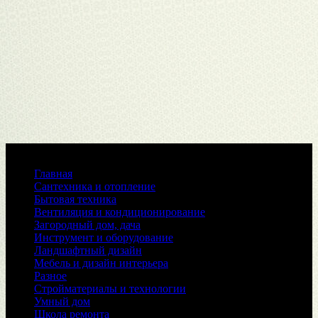
Меню
Главная
Сантехника и отопление
Бытовая техника
Вентиляция и кондиционирование
Загородный дом, дача
Инструмент и оборудование
Ландшафтный дизайн
Мебель и дизайн интерьера
Разное
Стройматериалы и технологии
Умный дом
Школа ремонта