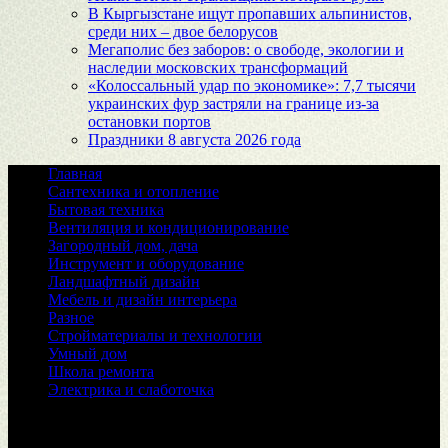
В Кыргызстане ищут пропавших альпинистов,
среди них – двое белорусов
Мегаполис без заборов: о свободе, экологии и
наследии московских трансформаций
«Колоссальный удар по экономике»: 7,7 тысячи
украинских фур застряли на границе из-за
остановки портов
Праздники 8 августа 2026 года
Главная
Сантехника и отопление
Бытовая техника
Вентиляция и кондиционирование
Загородный дом, дача
Инструмент и оборудование
Ландшафтный дизайн
Мебель и дизайн интерьера
Разное
Стройматериалы и технологии
Умный дом
Школа ремонта
Электрика и слаботочка
© 2026