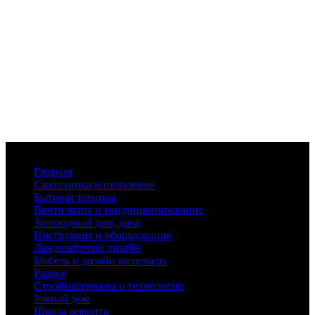
Меню
Главная
Сантехника и отопление
Бытовая техника
Вентиляция и кондиционирование
Загородный дом, дача
Инструмент и оборудование
Ландшафтный дизайн
Мебель и дизайн интерьера
Разное
Стройматериалы и технологии
Умный дом
Школа ремонта