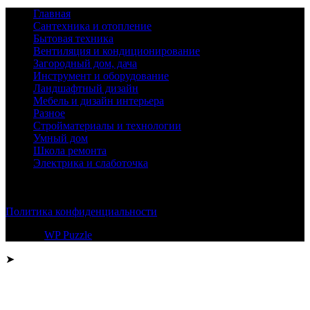
Главная
Сантехника и отопление
Бытовая техника
Вентиляция и кондиционирование
Загородный дом, дача
Инструмент и оборудование
Ландшафтный дизайн
Мебель и дизайн интерьера
Разное
Стройматериалы и технологии
Умный дом
Школа ремонта
Электрика и слаботочка
© 2026
Политика конфиденциальности
Тема от
WP Puzzle
➤