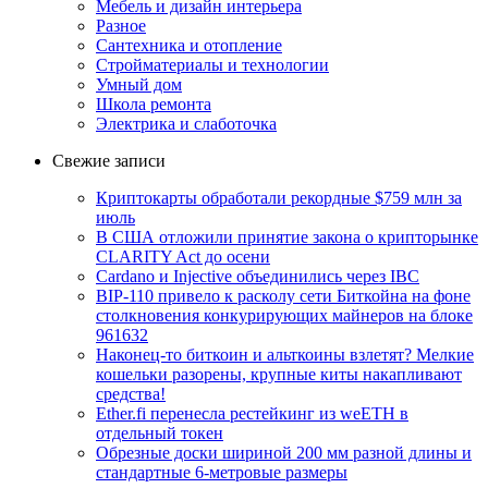
Мебель и дизайн интерьера
Разное
Сантехника и отопление
Стройматериалы и технологии
Умный дом
Школа ремонта
Электрика и слаботочка
Свежие записи
Криптокарты обработали рекордные $759 млн за
июль
В США отложили принятие закона о крипторынке
CLARITY Act до осени
Cardano и Injective объединились через IBC
BIP-110 привело к расколу сети Биткойна на фоне
столкновения конкурирующих майнеров на блоке
961632
Наконец-то биткоин и альткоины взлетят? Мелкие
кошельки разорены, крупные киты накапливают
средства!
Ether.fi перенесла рестейкинг из weETH в
отдельный токен
Обрезные доски шириной 200 мм разной длины и
стандартные 6-метровые размеры