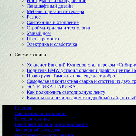
Инструмент и оборудование
Ландшафтный дизайн
Мебель и дизайн интерьера
Разное
Сантехника и отопление
Стройматериалы и технологии
Умный дом
Школа ремонта
Электрика и слаботочка
Свежие записи
Хоккеист Евгений Кузнецов стал игроком «Сибири
Водитель BMW устроил опасный дрифт в центре Пет
Право руля! Таможня пока еще даёт добро
Самодельная контактная сварка и споттер из двух
ЭСТЕТИКА ПАРИЖА
Как подключить светодиодную ленту
Камины или печи для дома: подробный гайд по выб
Главная
Сантехника и отопление
Бытовая техника
Вентиляция и кондиционирование
Загородный дом, дача
Инструмент и оборудование