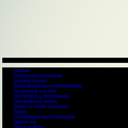
Меню
Главная
Сантехника и отопление
Бытовая техника
Вентиляция и кондиционирование
Загородный дом, дача
Инструмент и оборудование
Ландшафтный дизайн
Мебель и дизайн интерьера
Разное
Стройматериалы и технологии
Умный дом
Школа ремонта