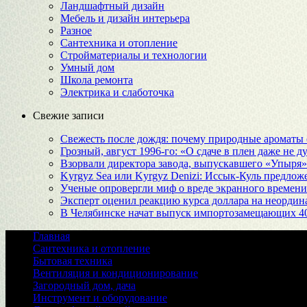
Ландшафтный дизайн
Мебель и дизайн интерьера
Разное
Сантехника и отопление
Стройматериалы и технологии
Умный дом
Школа ремонта
Электрика и слаботочка
Свежие записи
Свежесть после дождя: почему природные ароматы 
Грозный, август 1996-го: «О сдаче в плен даже не 
Взорвали директора завода, выпускавшего «Упыр
Kyrgyz Sea или Kyrgyz Denizi: Иссык-Куль предложе
Ученые опровергли миф о вреде экранного времени
Эксперт оценил реакцию курса доллара на неорди
В Челябинске начат выпуск импортозамещающих 4
Главная
Сантехника и отопление
Бытовая техника
Вентиляция и кондиционирование
Загородный дом, дача
Инструмент и оборудование