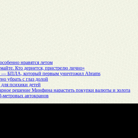
особенно нравятся летом
думайте. Кто дернется, пристрелю лично»
я» — БПЛА, который первым уничтожил Abrams
но убрать с глаз долой
 для психики детей
нарное решение Минфина нарастить покупки валюты и золота
0-метровых автокранов