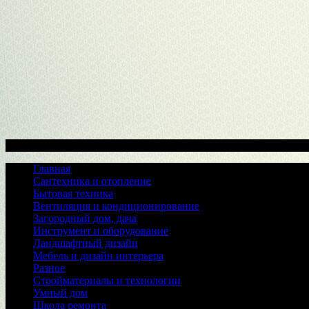
Меню
Главная
Сантехника и отопление
Бытовая техника
Вентиляция и кондиционирование
Загородный дом, дача
Инструмент и оборудование
Ландшафтный дизайн
Мебель и дизайн интерьера
Разное
Стройматериалы и технологии
Умный дом
Школа ремонта