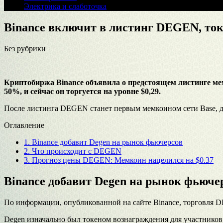
Электрика и слаботочка
Binance включит в листинг DEGEN, ток
Без рубрики
Криптобиржа Binance объявила о предстоящем листинге ме
50%, и сейчас он торгуется на уровне $0,29.
После листинга DEGEN станет первым мемкоином сети Base, до
Оглавление
1.
Binance добавит Degen на рынок фьючерсов
2.
Что происходит с DEGEN
3.
Прогноз цены DEGEN: Мемкоин нацелился на $0.37
Binance добавит Degen на рынок фьюче
По информации, опубликованной на сайте Binance, торговля DE
Degen изначально был токеном вознаграждения для участников 