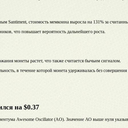
ным Santiment, стоимость мемкоина выросла на 131% за считанн
ников, что повышает вероятность дальнейшего роста.
ржания монеты растет, что также считается бычьим сигналом.
ность, в течение которой монета удерживалась без совершения
ся на $0.37
ентума Awesome Oscillator (AO). Значение АО выше нуля указыв