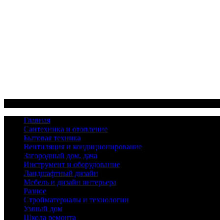
Меню
Главная
Сантехника и отопление
Бытовая техника
Вентиляция и кондиционирование
Загородный дом, дача
Инструмент и оборудование
Ландшафтный дизайн
Мебель и дизайн интерьера
Разное
Стройматериалы и технологии
Умный дом
Школа ремонта