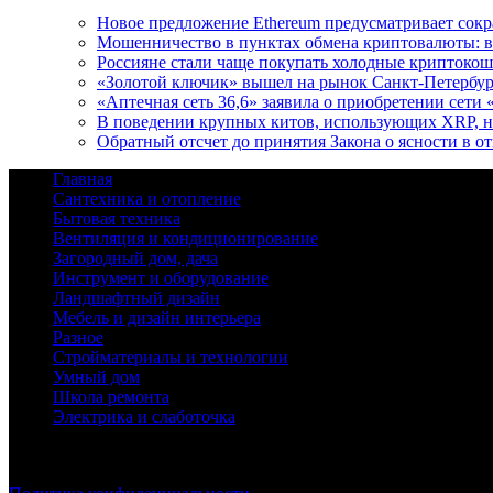
Новое предложение Ethereum предусматривает сокр
Мошенничество в пунктах обмена криптовалюты: в
Россияне стали чаще покупать холодные криптоко
«Золотой ключик» вышел на рынок Санкт‑Петербур
«Аптечная сеть 36,6» заявила о приобретении сети
В поведении крупных китов, использующих XRP, 
Обратный отсчет до принятия Закона о ясности в 
Главная
Сантехника и отопление
Бытовая техника
Вентиляция и кондиционирование
Загородный дом, дача
Инструмент и оборудование
Ландшафтный дизайн
Мебель и дизайн интерьера
Разное
Стройматериалы и технологии
Умный дом
Школа ремонта
Электрика и слаботочка
© 2026