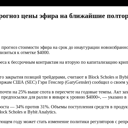
и прогноз цены эфира на ближайшие полто
или прогноз стоимости эфира на срок до инаугурации новоизбра
изиться к отметке $4000.
а к бессрочным контрактам на вторую по капитализацию крипто
го закрытия позиций трейдерами, считают в Block Scholes и Bybi
иржам США (SEC) Гэри Генслер (GaryGensler) сообщил о своем ух
почти на 25% выше спота в пересчете на годовые темпы. Акт зах
 предпосылки для ралли в январе к уровню $4000», — указано в 
роста — 34% против 31%. Объемы поступления средств в продук
k Scholes и Bybit Analytics.
щем году может стать изменение политики регуляторов с репрес