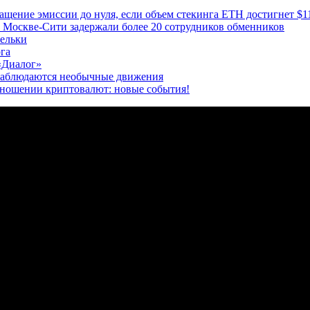
ащение эмиссии до нуля, если объем стекинга ETH достигнет $1
 Москве-Сити задержали более 20 сотрудников обменников
шельки
га
 «Диалог»
наблюдаются необычные движения
отношении криптовалют: новые события!