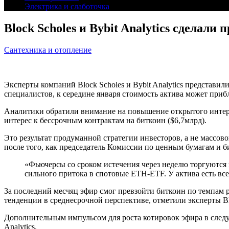
Электрика и слаботочка
Block Scholes и Bybit Analytics сделал
Сантехника и отопление
Эксперты компаний Block Scholes и Bybit Analytics представ
специалистов, к середине января стоимость актива может прибл
Аналитики обратили внимание на повышение открытого интерес
интерес к бессрочным контрактам на биткоин ($6,7млрд).
Это результат продуманной стратегии инвесторов, а не массово
после того, как председатель Комиссии по ценным бумагам и б
«Фьючерсы со сроком истечения через неделю торгуются 
сильного притока в спотовые ETH-ETF. У актива есть все
За последний месчяц эфир смог превзойти биткоин по темпам 
тенденции в среднесрочной перспективе, отметили эксперты Bloc
Дополнительным импульсом для роста котировок эфира в следую
Analytics.