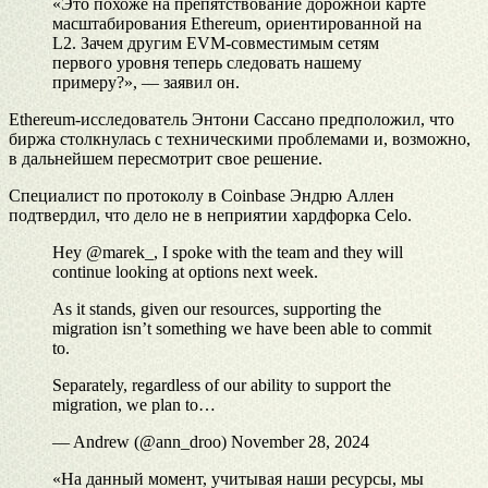
«Это похоже на препятствование дорожной карте
масштабирования Ethereum, ориентированной на
L2. Зачем другим EVM-совместимым сетям
первого уровня теперь следовать нашему
примеру?», — заявил он.
Ethereum-исследователь Энтони Сассано предположил, что
биржа столкнулась с техническими проблемами и, возможно,
в дальнейшем пересмотрит свое решение.
Специалист по протоколу в Coinbase Эндрю Аллен
подтвердил, что дело не в неприятии хардфорка Celo.
Hey @marek_, I spoke with the team and they will
continue looking at options next week.
As it stands, given our resources, supporting the
migration isn’t something we have been able to commit
to.
Separately, regardless of our ability to support the
migration, we plan to…
— Andrew (@ann_droo) November 28, 2024
«На данный момент, учитывая наши ресурсы, мы