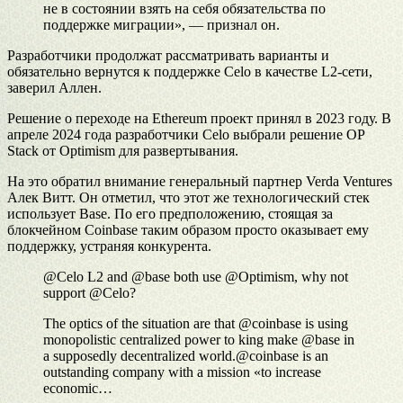
не в состоянии взять на себя обязательства по
поддержке миграции», — признал он.
Разработчики продолжат рассматривать варианты и
обязательно вернутся к поддержке Celo в качестве L2-сети,
заверил Аллен.
Решение о переходе на Ethereum проект принял в 2023 году. В
апреле 2024 года разработчики Celo выбрали решение OP
Stack от Optimism для развертывания.
На это обратил внимание генеральный партнер Verda Ventures
Алек Витт. Он отметил, что этот же технологический стек
использует Base. По его предположению, стоящая за
блокчейном Coinbase таким образом просто оказывает ему
поддержку, устраняя конкурента.
@Celo L2 and @base both use @Optimism, why not
support @Celo?
The optics of the situation are that @coinbase is using
monopolistic centralized power to king make @base in
a supposedly decentralized world.@coinbase is an
outstanding company with a mission «to increase
economic…