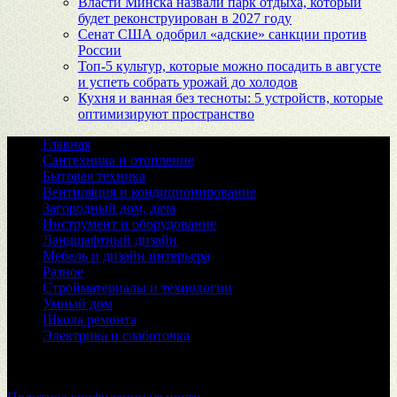
Власти Минска назвали парк отдыха, который
будет реконструирован в 2027 году
Сенат США одобрил «адские» санкции против
России
Топ-5 культур, которые можно посадить в августе
и успеть собрать урожай до холодов
Кухня и ванная без тесноты: 5 устройств, которые
оптимизируют пространство
Главная
Сантехника и отопление
Бытовая техника
Вентиляция и кондиционирование
Загородный дом, дача
Инструмент и оборудование
Ландшафтный дизайн
Мебель и дизайн интерьера
Разное
Стройматериалы и технологии
Умный дом
Школа ремонта
Электрика и слаботочка
© 2026