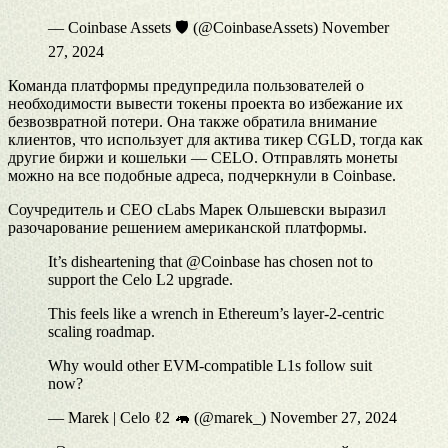
— Coinbase Assets 🛡️ (@CoinbaseAssets) November
27, 2024
Команда платформы предупредила пользователей о
необходимости вывести токены проекта во избежание их
безвозвратной потери. Она также обратила внимание
клиентов, что использует для актива тикер CGLD, тогда как
другие биржи и кошельки — CELO. Отправлять монеты
можно на все подобные адреса, подчеркнули в Coinbase.
Соучредитель и СЕО cLabs Марек Ольшевски выразил
разочарование решением американской платформы.
It’s disheartening that @Coinbase has chosen not to
support the Celo L2 upgrade.
This feels like a wrench in Ethereum’s layer-2-centric
scaling roadmap.
Why would other EVM-compatible L1s follow suit
now?
— Marek | Celo ℓ2 🦛 (@marek_) November 27, 2024