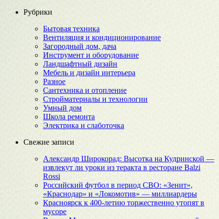
Рубрики
Бытовая техника
Вентиляция и кондиционирование
Загородный дом, дача
Инструмент и оборудование
Ландшафтный дизайн
Мебель и дизайн интерьера
Разное
Сантехника и отопление
Стройматериалы и технологии
Умный дом
Школа ремонта
Электрика и слаботочка
Свежие записи
Александр Широкорад: Высотка на Кудринской —
извлекут ли уроки из теракта в ресторане Balzi
Rossi
Российский футбол в период СВО: «Зенит»,
«Краснодар» и «Локомотив» — миллиардеры
Красноярск к 400-летию торжественно утопят в
мусоре