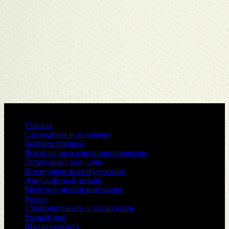
Меню
Главная
Сантехника и отопление
Бытовая техника
Вентиляция и кондиционирование
Загородный дом, дача
Инструмент и оборудование
Ландшафтный дизайн
Мебель и дизайн интерьера
Разное
Стройматериалы и технологии
Умный дом
Школа ремонта