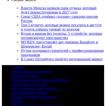
Власти Минска назвали парк отдыха, который
будет реконструирован в 2027 году
Сенат США одобрил «адские» санкции против
России
Топ-5 культур, которые можно посадить в августе
и успеть собрать урожай до холодов
Кухня и ванная без тесноты: 5 устройств, которые
оптимизируют пространство
MVRDV представляет арт-деревню Бихайлоу в
Шэньчжэне, Китай
Путин поздравил строителей с профессиональным
праздником
В Санкт-Петербурге пройдет интерьерный маркет
Главная
Сантехника и отопление
Бытовая техника
Вентиляция и кондиционирование
Загородный дом, дача
Инструмент и оборудование
Ландшафтный дизайн
Мебель и дизайн интерьера
Разное
Стройматериалы и технологии