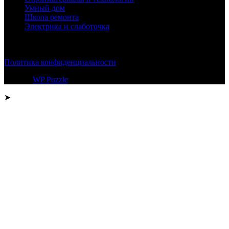
Умный дом
Школа ремонта
Электрика и слаботочка
© 2026
Политика конфиденциальности
Тема от
WP Puzzle
➤