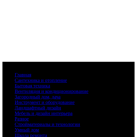
Меню
Главная
Сантехника и отопление
Бытовая техника
Вентиляция и кондиционирование
Загородный дом, дача
Инструмент и оборудование
Ландшафтный дизайн
Мебель и дизайн интерьера
Разное
Стройматериалы и технологии
Умный дом
Школа ремонта