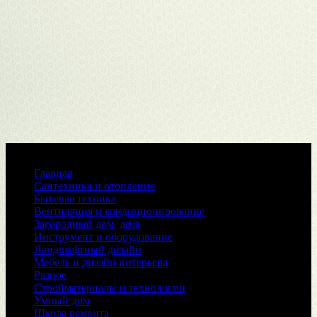
Меню
Главная
Сантехника и отопление
Бытовая техника
Вентиляция и кондиционирование
Загородный дом, дача
Инструмент и оборудование
Ландшафтный дизайн
Мебель и дизайн интерьера
Разное
Стройматериалы и технологии
Умный дом
Школа ремонта