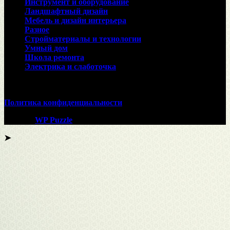
Инструмент и оборудование
Ландшафтный дизайн
Мебель и дизайн интерьера
Разное
Стройматериалы и технологии
Умный дом
Школа ремонта
Электрика и слаботочка
© 2026
Политика конфиденциальности
Тема от
WP Puzzle
➤