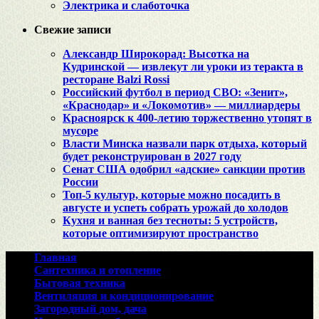
Электрика и слаботочка
Свежие записи
Александр Широкорад: Высотка на
Кудринской — извлекут ли уроки из теракта в
ресторане Balzi Rossi
Российский футбол в период СВО: «Зенит»,
«Краснодар» и «Локомотив» — миллиардеры
Красноярск к 400-летию торжественно утопят в
мусоре
Власти Минска назвали парк отдыха, который
будет реконструирован в 2027 году
Сенат США одобрил «адские» санкции против
России
Топ-5 культур, которые можно посадить в
августе и успеть собрать урожай до холодов
Кухня и ванная без тесноты: 5 устройств,
которые оптимизируют пространство
Главная
Сантехника и отопление
Бытовая техника
Вентиляция и кондиционирование
Загородный дом, дача