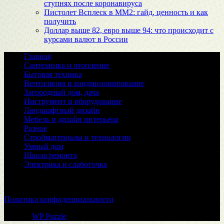
ступнях после коронавируса
Пистолет Всплеск в MM2: гайд, ценность и как
получить
Доллар выше 82, евро выше 94: что происходит с
курсами валют в России
Главная
Сантехника и отопление
Бытовая техника
Вентиляция и кондиционирование
Загородный дом, дача
Инструмент и оборудование
Ландшафтный дизайн
Мебель и дизайн интерьера
Разное
Стройматериалы и технологии
Умный дом
Школа ремонта
Электрика и слаботочка
© 2026
Политика конфиденциальности
Тема от
WP Puzzle