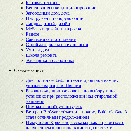
Бытовая техника
Вентиляция и кондиционирование
Загородный дом, дача
Инструмент и оборудование
Ландшафтный дизайн
Мебель и дизайн интерьера
Разное
Сантехника и отопление
Стройматериалы и технологии
Умный дом
Школа ремонта
Электрика и слаботочка
Свежие записи
Две гостиные, библиотека и дровяной камин:
уютная квартира в Швеции
Раковина-кувшинка: советы по выбору и по
установке при расположении над стиральной
машиной
Поможет ли обруч похудеть
Ветеран BioWare объяснил, почему Baldur’s Gate 3
стала отличным продолжением
Иммунолог Крючков рассказал, как справиться с
нарушением кровотока в кистях, голенях и