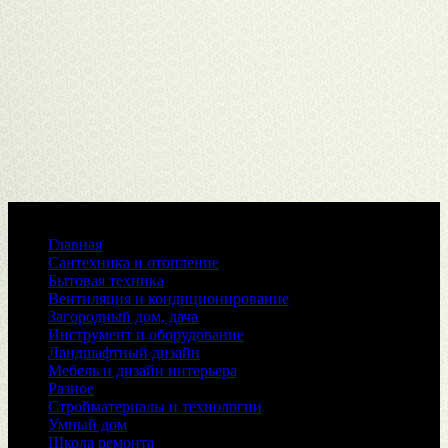
Меню
Главная
Сантехника и отопление
Бытовая техника
Вентиляция и кондиционирование
Загородный дом, дача
Инструмент и оборудование
Ландшафтный дизайн
Мебель и дизайн интерьера
Разное
Стройматериалы и технологии
Умный дом
Школа ремонта