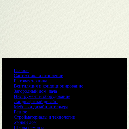
Меню
Главная
Сантехника и отопление
Бытовая техника
Вентиляция и кондиционирование
Загородный дом, дача
Инструмент и оборудование
Ландшафтный дизайн
Мебель и дизайн интерьера
Разное
Стройматериалы и технологии
Умный дом
Школа ремонта