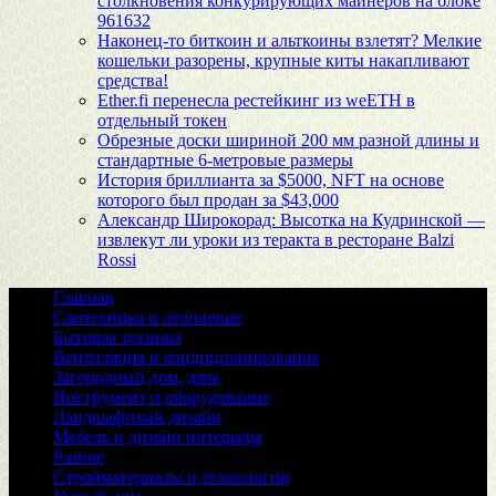
столкновения конкурирующих майнеров на блоке
961632
Наконец-то биткоин и альткоины взлетят? Мелкие
кошельки разорены, крупные киты накапливают
средства!
Ether.fi перенесла рестейкинг из weETH в
отдельный токен
Обрезные доски шириной 200 мм разной длины и
стандартные 6-метровые размеры
История бриллианта за $5000, NFT на основе
которого был продан за $43,000
Александр Широкорад: Высотка на Кудринской —
извлекут ли уроки из теракта в ресторане Balzi
Rossi
Главная
Сантехника и отопление
Бытовая техника
Вентиляция и кондиционирование
Загородный дом, дача
Инструмент и оборудование
Ландшафтный дизайн
Мебель и дизайн интерьера
Разное
Стройматериалы и технологии