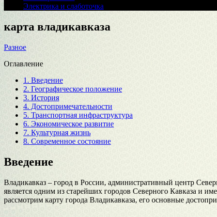
Электрика и слаботочка
карта владикавказа
Разное
Оглавление
1.
Введение
2.
Географическое положение
3.
История
4.
Достопримечательности
5.
Транспортная инфраструктура
6.
Экономическое развитие
7.
Культурная жизнь
8.
Современное состояние
Введение
Владикавказ – город в России, административный центр Северн
является одним из старейших городов Северного Кавказа и им
рассмотрим карту города Владикавказа, его основные достопри