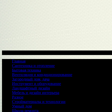
Меню
Главная
Сантехника и отопление
Бытовая техника
Вентиляция и кондиционирование
Загородный дом, дача
Инструмент и оборудование
Ландшафтный дизайн
Мебель и дизайн интерьера
Разное
Стройматериалы и технологии
Умный дом
Школа ремонта