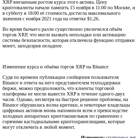
XRP внезапным ростом курса этого актива. Цену
криптовалюты начали пампить 15 ноября в 11:00 по Москве, и
в субботу в 18:00 её стоимость достигла максимального
значения с ноября 2021 года на отметке $1,26.
Во время бычьего ралли существенно увеличился объём
торгов XRP, что могло вызвать неполадки или активацию
системы безопасности, которая отключила функцию отправки
монет, заподозрив неладное.
Изменение курса и объёма торгов XRP на Binance
Судя по времени публикации сообщения пользователя
Binance и ответа на него представителем техподдержки
биржи, можно предположить, что клиенты торговой
платформы не могли вывести XRP в течение одного-двух
часов. Однако, несмотря на быстрое решение проблемы, на
Binance обрушилась волна критики, и некоторые владельцы
цифровых активов вновь напомнили всем о превосходстве
холодных аппаратных криптокошельков по сравнению с
горячими кастодиальными криптохранилищами, которые
могут отключить в любой момент.
Источник:
cryptonews.net