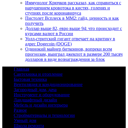
Иммунолог Крючков рассказал, как справиться с
нарушением кровотока в кистях, голенях и
ступнях после коронавируса
Пистолет Всплеск в MM2: гайд, ценность и как
получить
Доллар выше 82, евро выше 94: что происходит с
курсами валют в России
Уолл-стритский гигант отвечает на критику в
адрес Dogecoin (DOGE)
Одинокий майнер биткоинов, вопреки всем
прогнозам, выиграл джекпот в размере 200 тысяч
долларов в виде вознаграждения за блок
Главная
Сантехника и отопление
Бытовая техника
Вентиляция и кондиционирование
Загородный дом, дача
Инструмент и оборудование
Ландшафтный дизайн
Мебель и дизайн интерьера
Разное
Стройматериалы и технологии
Умный дом
Школа ремонта