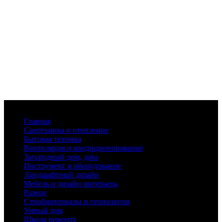
Меню
Главная
Сантехника и отопление
Бытовая техника
Вентиляция и кондиционирование
Загородный дом, дача
Инструмент и оборудование
Ландшафтный дизайн
Мебель и дизайн интерьера
Разное
Стройматериалы и технологии
Умный дом
Школа ремонта