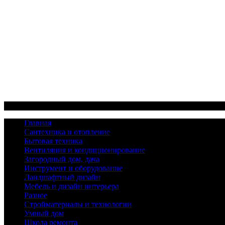
Меню
Главная
Сантехника и отопление
Бытовая техника
Вентиляция и кондиционирование
Загородный дом, дача
Инструмент и оборудование
Ландшафтный дизайн
Мебель и дизайн интерьера
Разное
Стройматериалы и технологии
Умный дом
Школа ремонта