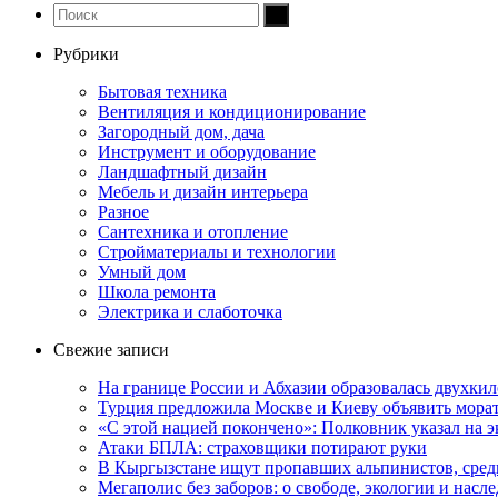
Рубрики
Бытовая техника
Вентиляция и кондиционирование
Загородный дом, дача
Инструмент и оборудование
Ландшафтный дизайн
Мебель и дизайн интерьера
Разное
Сантехника и отопление
Стройматериалы и технологии
Умный дом
Школа ремонта
Электрика и слаботочка
Свежие записи
На границе России и Абхазии образовалась двухкил
Турция предложила Москве и Киеву объявить морат
«С этой нацией покончено»: Полковник указал на 
Атаки БПЛА: страховщики потирают руки
В Кыргызстане ищут пропавших альпинистов, среди
Мегаполис без заборов: о свободе, экологии и нас