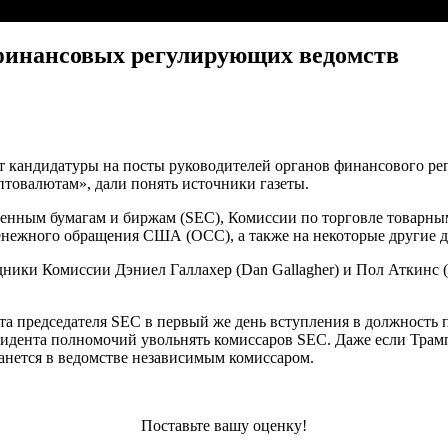
финансовых регулирующих ведомств
кандидатуры на посты руководителей органов финансового регул
товалютам», дали понять источники газеты.
ценным бумагам и биржам (SEC), Комиссии по торговле товарн
енежного обращения США (OCC), а также на некоторые другие 
ники Комиссии Дэниел Галлахер (Dan Gallagher) и Пол Аткинс (P
оста председателя SEC в первый же день вступления в должност
дента полномочий увольнять комиссаров SEC. Даже если Трамп 
анется в ведомстве независимым комиссаром.
Поставьте вашу оценку!