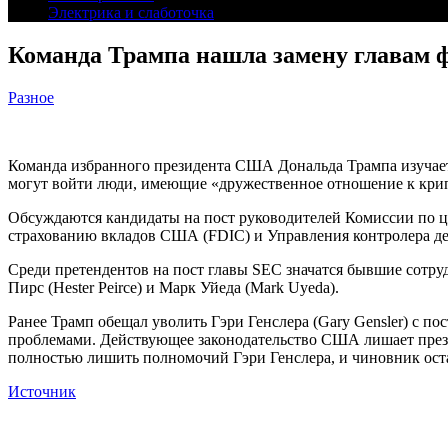
Электрика и слаботочка
Команда Трампа нашла замену главам 
Разное
Команда избранного президента США Дональда Трампа изучает 
могут войти люди, имеющие «дружественное отношение к крип
Обсуждаются кандидаты на пост руководителей Комиссии по 
страхованию вкладов США (FDIC) и Управления контролера д
Среди претендентов на пост главы SEC значатся бывшие сотруд
Пирс (Hester Peirce) и Марк Уйеда (Mark Uyeda).
Ранее Трамп обещал уволить Гэри Генслера (Gary Gensler) с п
проблемами. Действующее законодательство США лишает прези
полностью лишить полномочий Гэри Генслера, и чиновник ост
Источник