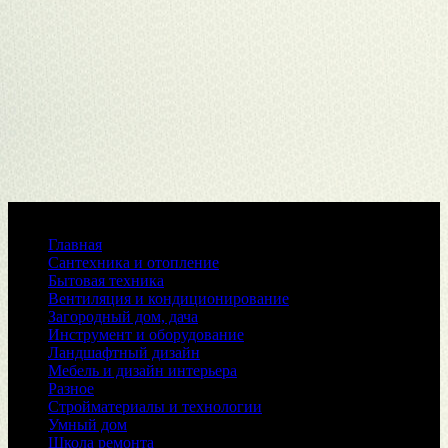
Меню
Главная
Сантехника и отопление
Бытовая техника
Вентиляция и кондиционирование
Загородный дом, дача
Инструмент и оборудование
Ландшафтный дизайн
Мебель и дизайн интерьера
Разное
Стройматериалы и технологии
Умный дом
Школа ремонта