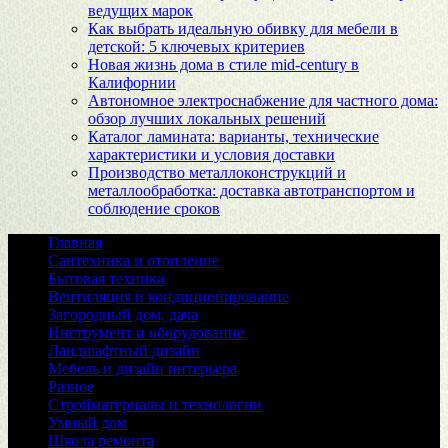
ведущих марок
Как выбрать идеальную обивку для мебели в
детской: 5 ключевых критериев
Новая жизнь дома в стиле mid-century в
Калифорнии
Автономное электроснабжение для частного дома:
обзор лучших локальных решений
Каталог ламината: варианты, технические
характеристики и условия доставки
Производство металлоконструкций и
металлообработка: доставка автотранспортом и
соблюдение сроков
Главная
Сантехника и отопление
Бытовая техника
Вентиляция и кондиционирование
Загородный дом, дача
Инструмент и оборудование
Ландшафтный дизайн
Мебель и дизайн интерьера
Разное
Стройматериалы и технологии
Умный дом
Школа ремонта