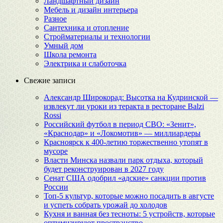
Ландшафтный дизайн
Мебель и дизайн интерьера
Разное
Сантехника и отопление
Стройматериалы и технологии
Умный дом
Школа ремонта
Электрика и слаботочка
Свежие записи
Александр Широкорад: Высотка на Кудринской —
извлекут ли уроки из теракта в ресторане Balzi
Rossi
Российский футбол в период СВО: «Зенит»,
«Краснодар» и «Локомотив» — миллиардеры
Красноярск к 400-летию торжественно утопят в
мусоре
Власти Минска назвали парк отдыха, который
будет реконструирован в 2027 году
Сенат США одобрил «адские» санкции против
России
Топ-5 культур, которые можно посадить в августе
и успеть собрать урожай до холодов
Кухня и ванная без тесноты: 5 устройств, которые
оптимизируют пространство