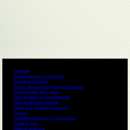
Меню
Главная
Сантехника и отопление
Бытовая техника
Вентиляция и кондиционирование
Загородный дом, дача
Инструмент и оборудование
Ландшафтный дизайн
Мебель и дизайн интерьера
Разное
Стройматериалы и технологии
Умный дом
Школа ремонта