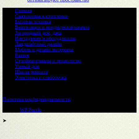
Главная
Сантехника и отопление
Бытовая техника
Вентиляция и кондиционирование
Загородный дом, дача
Инструмент и оборудование
Ландшафтный дизайн
Мебель и дизайн интерьера
Разное
Стройматериалы и технологии
Умный дом
Школа ремонта
Электрика и слаботочка
© 2026
Политика конфиденциальности
Тема от
WP Puzzle
➤