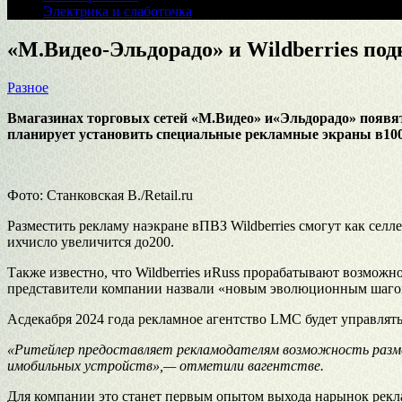
Электрика и слаботочка
«М.Видео-Эльдорадо» и Wildberries по
Разное
Вмагазинах торговых сетей «М.Видео» и«Эльдорадо» появя
планирует установить специальные рекламные экраны в1000
Фото: Станковская В./Retail.ru
Разместить рекламу наэкране вПВЗ Wildberries смогут как се
ихчисло увеличится до200.
Также известно, что Wildberries иRuss прорабатывают возможн
представители компании назвали «новым эволюционным шагом
Асдекабря 2024 года рекламное агентство LMC будет управлят
«Ритейлер предоставляет рекламодателям возможность размещ
имобильных устройств»,— отметили вагентстве.
Для компании это станет первым опытом выхода нарынок реклам