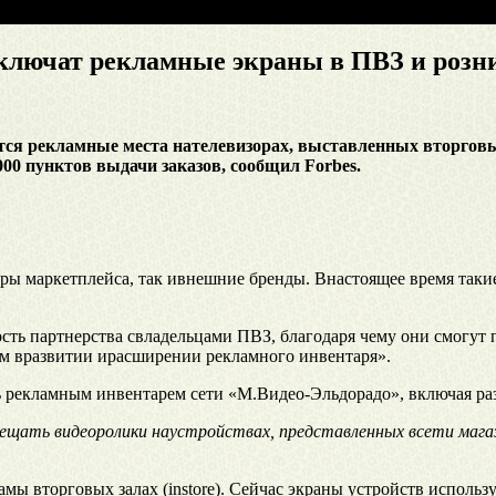
дключат рекламные экраны в ПВЗ и роз
тся рекламные места нателевизорах, выставленных вторговы
0 пунктов выдачи заказов, сообщил Forbes.
ллеры маркетплейса, так ивнешние бренды. Внастоящее время та
ость партнерства свладельцами ПВЗ, благодаря чему они смогут
 вразвитии ирасширении рекламного инвентаря».
ь рекламным инвентарем сети «М.Видео-Эльдорадо», включая ра
ать видеоролики наустройствах, представленных всети магази
ы вторговых залах (instore). Сейчас экраны устройств использ