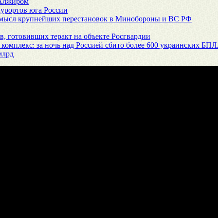
 Алжиром
курортов юга России
 смысл крупнейших перестановок в Минобороны и ВС РФ
, готовивших теракт на объекте Росгвардии
 комплекс: за ночь над Россией сбито более 600 украинских БП
млрд