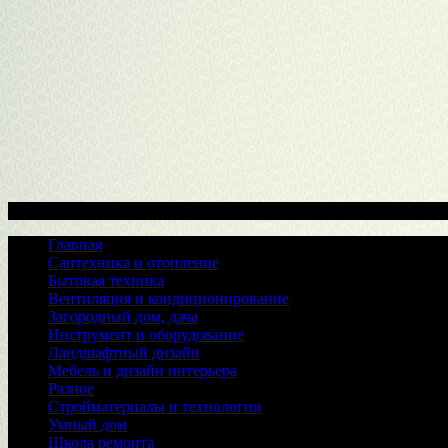
Меню
Главная
Сантехника и отопление
Бытовая техника
Вентиляция и кондиционирование
Загородный дом, дача
Инструмент и оборудование
Ландшафтный дизайн
Мебель и дизайн интерьера
Разное
Стройматериалы и технологии
Умный дом
Школа ремонта