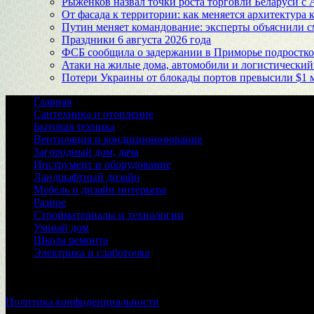
Рыженков назвал точки роста торговли Беларуси с
От фасада к территории: как меняется архитектура 
Путин меняет командование: эксперты объяснили
Праздники 6 августа 2026 года
ФСБ сообщила о задержании в Приморье подростков
Атаки на жилые дома, автомобили и логистический
Потери Украины от блокады портов превысили $1 
Главная
Сантехника и отопление
Бытовая техника
Вентиляция и кондиционирование
Загородный дом, дача
Инструмент и оборудование
Ландшафтный дизайн
Мебель и дизайн интерьера
Разное
Стройматериалы и технологии
Умный дом
Школа ремонта
Электрика и слаботочка
© 2026
Политика конфиденциальности