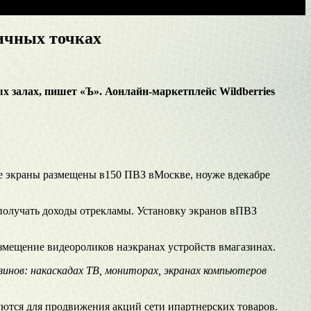
ничных точках
х залах, пишет «Ъ». А
онлайн-маркетплейс
Wildberries
кие экраны размещены в150 ПВЗ вМоскве, ноуже вдекабре
 получать доходы отрекламы. Установку экранов вПВЗ
змещение видеороликов наэкранах устройств вмагазинах.
нов: накаскадах ТВ, мониторах, экранах компьютеров
уются для продвижения акций сети ипартнерских товаров.