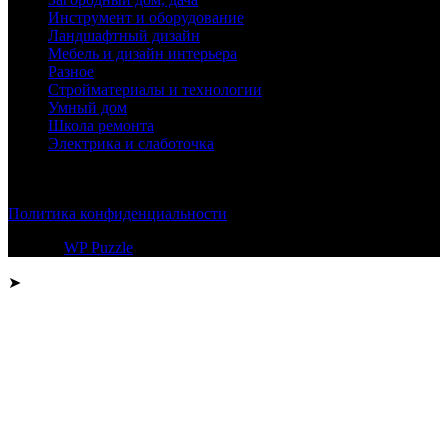
Инструмент и оборудование
Ландшафтный дизайн
Мебель и дизайн интерьера
Разное
Стройматериалы и технологии
Умный дом
Школа ремонта
Электрика и слаботочка
© 2026
Политика конфиденциальности
Тема от
WP Puzzle
➤