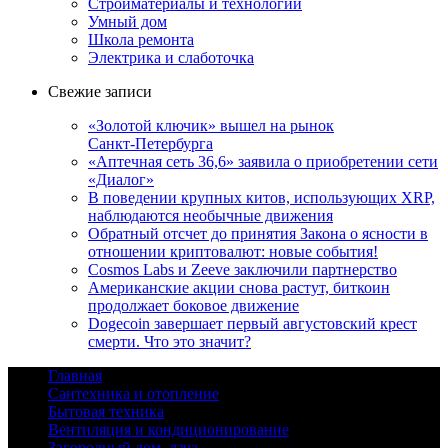
Стройматериалы и технологии
Умный дом
Школа ремонта
Электрика и слаботочка
Свежие записи
«Золотой ключик» вышел на рынок
Санкт‑Петербурга
«Аптечная сеть 36,6» заявила о приобретении сети
«Диалог»
В поведении крупных китов, использующих XRP,
наблюдаются необычные движения
Обратный отсчет до принятия Закона о ясности в
отношении криптовалют: новые события!
Cosmos Labs и Zeeve заключили партнерство
Американские акции снова растут, биткоин
продолжает боковое движение
Dogecoin завершает первый августовский крест
смерти. Что это значит?
Главная
Сантехника и отопление
Бытовая техника
Вентиляция и кондиционирование
Загородный дом, дача