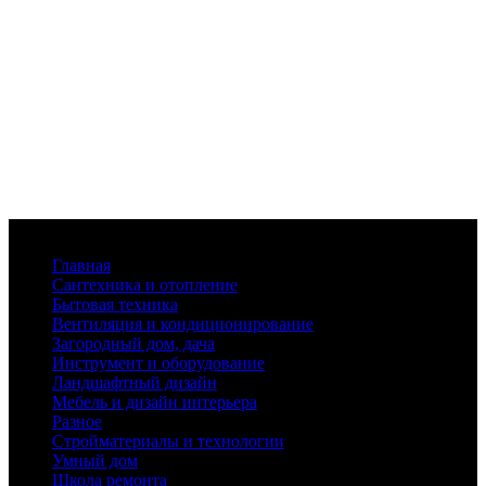
Меню
Главная
Сантехника и отопление
Бытовая техника
Вентиляция и кондиционирование
Загородный дом, дача
Инструмент и оборудование
Ландшафтный дизайн
Мебель и дизайн интерьера
Разное
Стройматериалы и технологии
Умный дом
Школа ремонта