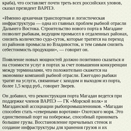
краба), что составляет почти треть всех российских уловов,
сказал президент ВАРПЭ.
«Именно архаичная транспортная и логистическая
инфраструктура — одна из главных проблем рыбной отрасли
Дальнего Востока. Строительство нового порта в Магадане
позволит рыбакам, ведущим промысел в отдаленных районах,
снизить количество судо-суток, которые тратятся на переход
из районов промысла во Владивосток, и тем самым снизить
себестоимость продукции», — говорит он.
Появление новых мощностей должно позитивно сказаться и
на стоимости услуг в портах за счет повышения конкуренции
между терминалами, что положительно скажется на
экономике компаний рыбной отрасли. Ежегодно рыбаки
тратят на услуги, связанные с заходом и выходом из порта,
более 1,5 млрд руб., говорит Зверев.
Он добавил, что реконструкция порта Магадан ведется при
поддержке членов ВАРПЭ — ГК «Морской волк» и
Магаданской ассоциации рыбопромышленников. «Магадан
способен стать «северными воротами» Охотского моря. Это
единственный порт на побережье, способный принимать
большие грузы. Восстановление причальных стенок и
создание инфраструктуры для хранения грузов и их