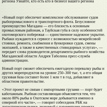
региона Узнайте, кто есть кто в бизнесе вашего региона
«Новый порт обеспечит комплексное обслуживание судов
рыбопромыслового и транспортного флота. Безусловное
преимущество Магадана — его близость к основным
промысловым районам, а Тауйская губа в силу особенностей
охотоморского побережья — единственное надежное укрытие.
Рыбаки нуждаются в сервисе с возможностью межрейсовой
стоянки, ремонта, снабжения и бункеровки судов, смены
экипажей, а также в качественных стивидорных услугах», —
передает слова руководителя департамента рыбного хозяйства
Магаданской области Андрея Таболина пресс-служба
администрации.
Новый порт сможет обеспечить ежегодную перевалку рыбы и
других морепродуктов на уровне 250–300 тыс. т, а его общая
грузовая база составит более 1 млн т в год, добавляют в
областном правительстве.
«Этот проект не связан с импортными грузами — порт будет
каботажным. Рыбная составляющая объясняется тем, что
около 80% рыбы в Охотском море добывается именно в
северной его части», — говорит собеседник РБК на
логистическом рынке, знакомый с параметрами проекта.