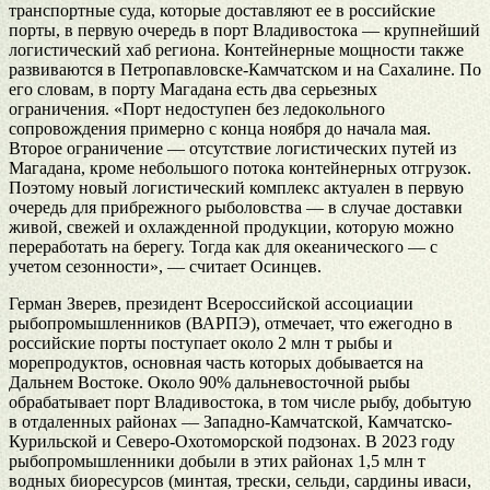
транспортные суда, которые доставляют ее в российские
порты, в первую очередь в порт Владивостока — крупнейший
логистический хаб региона. Контейнерные мощности также
развиваются в Петропавловске-Камчатском и на Сахалине. По
его словам, в порту Магадана есть два серьезных
ограничения. «Порт недоступен без ледокольного
сопровождения примерно с конца ноября до начала мая.
Второе ограничение — отсутствие логистических путей из
Магадана, кроме небольшого потока контейнерных отгрузок.
Поэтому новый логистический комплекс актуален в первую
очередь для прибрежного рыболовства — в случае доставки
живой, свежей и охлажденной продукции, которую можно
переработать на берегу. Тогда как для океанического — с
учетом сезонности», — считает Осинцев.
Герман Зверев, президент Всероссийской ассоциации
рыбопромышленников (ВАРПЭ), отмечает, что ежегодно в
российские порты поступает около 2 млн т рыбы и
морепродуктов, основная часть которых добывается на
Дальнем Востоке. Около 90% дальневосточной рыбы
обрабатывает порт Владивостока, в том числе рыбу, добытую
в отдаленных районах — Западно-Камчатской, Камчатско-
Курильской и Северо-Охотоморской подзонах. В 2023 году
рыбопромышленники добыли в этих районах 1,5 млн т
водных биоресурсов (минтая, трески, сельди, сардины иваси,