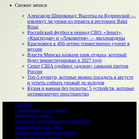
Свежие записи
Александр Широкорад: Высотка на Кудринской —
извлекут ли уроки из теракта в ресторане Balzi
Rossi
Российский футбол в период СВО: «Зенит»,
«Краснодар» и «Локомотив» — миллиардеры
Красноярск к 400-летию торжественно утопят в
мусоре
Власти Минска назвали парк отдыха, который
будет реконструирован в 2027 году
Сенат США одобрил «адские» санкции против
России
Топ-5 культур, которые можно посадить в августе
и успеть собрать урожай до холодов
Кухня и ванная без тесноты: 5 устройств, которые
оптимизируют пространство
Главная
Сантехника и отопление
Бытовая техника
Вентиляция и кондиционирование
Загородный дом, дача
Инструмент и оборудование
Ландшафтный дизайн