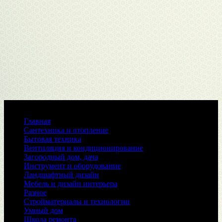
Меню
Главная
Сантехника и отопление
Бытовая техника
Вентиляция и кондиционирование
Загородный дом, дача
Инструмент и оборудование
Ландшафтный дизайн
Мебель и дизайн интерьера
Разное
Стройматериалы и технологии
Умный дом
Школа ремонта