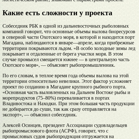
Какие есть сложности у проекта
Собеседник РБК в одной из дальневосточных рыболовных
компаний говорит, что основные объемы вылова биоресурсов
в северной части Охотского моря, в которой и находится порт
Магадана, наблюдаются в январе—апреле, когда прибрежные
территории покрываются льдом. «В особо холодные зимы лед
покрывает и отдаленные от берега участки моря. В этом
случае промысел смещается южнее — в центральную часть
Охотского моря», — объясняет рыбопромышленник.
По его словам, в теплое время года объемы вылова на этой
территории относительно невелики. Этот фактор усложняет
проект по созданию в Магадане крупного рыбного порта.
«Основная часть выловленных на Дальнем Востоке рыбы и
морепродуктов (75–80%) переваливается в портах
Владивостока и Находки. При этом большая часть продукции
не добирается до суши, так как сразу отправляется на
экспорт», — объяснил собеседник.
Алексей Осинцев, президент Ассоциации судовладельцев
рыбопромыслового флота (АСРФ), говорит, что с
промысловых судов рыбопродукция отгружается на