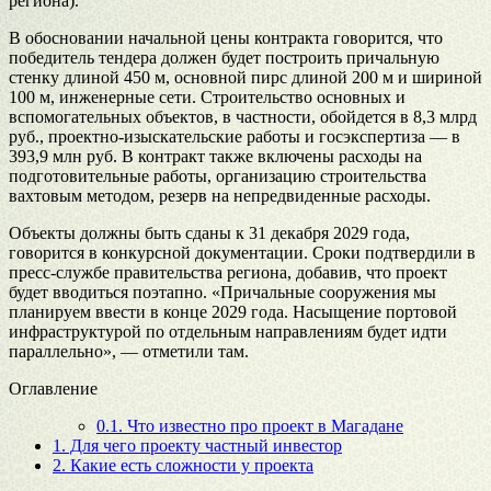
региона).
В обосновании начальной цены контракта говорится, что
победитель тендера должен будет построить причальную
стенку длиной 450 м, основной пирс длиной 200 м и шириной
100 м, инженерные сети. Строительство основных и
вспомогательных объектов, в частности, обойдется в 8,3 млрд
руб., проектно-изыскательские работы и госэкспертиза — в
393,9 млн руб. В контракт также включены расходы на
подготовительные работы, организацию строительства
вахтовым методом, резерв на непредвиденные расходы.
Объекты должны быть сданы к 31 декабря 2029 года,
говорится в конкурсной документации. Сроки подтвердили в
пресс-службе правительства региона, добавив, что проект
будет вводиться поэтапно. «Причальные сооружения мы
планируем ввести в конце 2029 года. Насыщение портовой
инфраструктурой по отдельным направлениям будет идти
параллельно», — отметили там.
Оглавление
0.1.
Что известно про проект в Магадане
1.
Для чего проекту частный инвестор
2.
Какие есть сложности у проекта