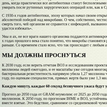
день, когда практически все антибиотики станут бесполезными
умирать после рутинных хирургических операций или, как в Ср
С 1930-х годов антибиотики, эпоху которых начал своим откры
абсолютной победой над микробами. О чем, собственно, честн
смерть того, чей организм не справится с инфекцией, вызван
удастся избежать».
Увы и ах, не все враги нашего организма поддаются антимикр
х годах прошлого века стало понятно, что микробы становятся
раньше. Со временем стало ясно, что так происходит с любым
МЫ ДОЛЖНЫ ПРОСНУТЬСЯ
К 2030 году, если верить отчетам ВОЗ и исследованиям проек
миллионы людей ежегодно, и ее масштабы уже сегодня многокр
бактериальная резистентность напрямую убила 1,27 миллиона ч
году, по оценкам специалистов, прямых жертв было уже 1,3 
Каждую минуту, каждые 60 секунд беззвучного ужаса будут у
Прогноз до 2050 года от GRAM неумолим: от 2025 до 2050 года
миллионов. К 2050 году, по прогнозам IHME и ВОЗ, устойчивы
вместе взятые. Это бедствие, сравнимое со средневековой чумо