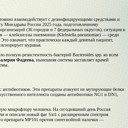
стоянно взаимодействует с дезинфицирующими средствами и
ту Минздрава России 2025 года, подготовленному
ганизаций (36 городов и 7 федеральных округов), ситуация в
в — клебсиеллы пневмонии (Klebsiella pneumoniae) — среди
 Это означает, что практически каждый девятый пациент,
 игнорирует муравья.
 полную резистентность бактерий Bacteroides spp. ко всем
Валерия Фадеева
, нынешняя система заставляет врачей
емы.
сс антибиотиков. Эти препараты атакуют не мутирующие белки
скусственного интеллекта созданы антибиотики NG1 и DN1,
зную микрофлору человека. На сегодняшний день Россия
или и описали новый фаг Sxt1 с расширенным спектром
ого препарата MP101 против синегнойной палочки —