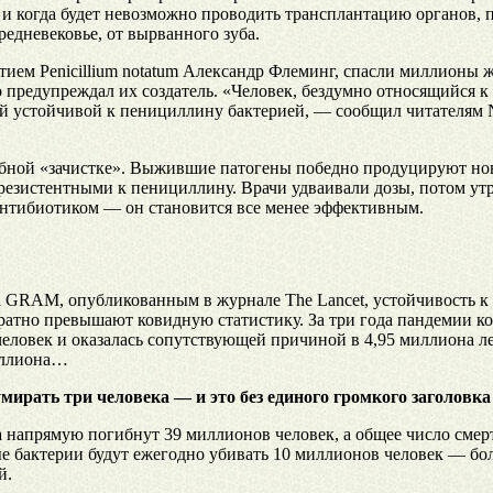
 и когда будет невозможно проводить трансплантацию органов, 
едневековье, от вырванного зуба.
тием Penicillium notatum Александр Флеминг, спасли миллионы 
о предупреждал их создатель. «Человек, бездумно относящийся 
ной устойчивой к пенициллину бактерией, — сообщил читателям 
обной «зачистке». Выжившие патогены победно продуцируют нов
 резистентными к пенициллину. Врачи удваивали дозы, потом ут
 антибиотиком — он становится все менее эффективным.
та GRAM, опубликованным в журнале The Lancet, устойчивость к
атно превышают ковидную статистику. За три года пандемии ко
еловек и оказалась сопутствующей причиной в 4,95 миллиона ле
миллиона…
мирать три человека — и это без единого громкого заголовка 
 напрямую погибнут 39 миллионов человек, а общее число смерт
е бактерии будут ежегодно убивать 10 миллионов человек — бо
й.