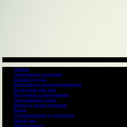
Меню
Главная
Сантехника и отопление
Бытовая техника
Вентиляция и кондиционирование
Загородный дом, дача
Инструмент и оборудование
Ландшафтный дизайн
Мебель и дизайн интерьера
Разное
Стройматериалы и технологии
Умный дом
Школа ремонта