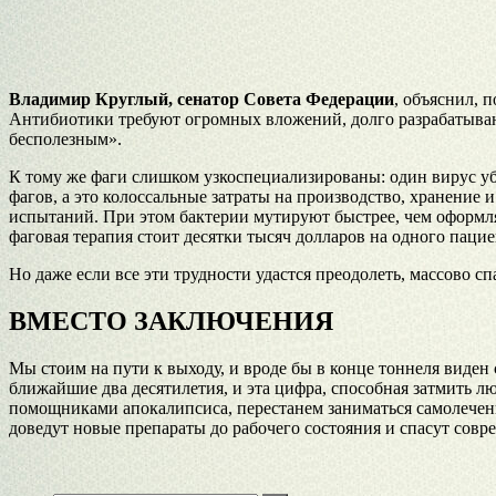
Владимир Круглый, сенатор Совета Федерации
, объяснил, 
Антибиотики требуют огромных вложений, долго разрабатываютс
бесполезным».
К тому же фаги слишком узкоспециализированы: один вирус уб
фагов, а это колоссальные затраты на производство, хранени
испытаний. При этом бактерии мутируют быстрее, чем оформляе
фаговая терапия стоит десятки тысяч долларов на одного паци
Но даже если все эти трудности удастся преодолеть, массово с
ВМЕСТО ЗАКЛЮЧЕНИЯ
Мы стоим на пути к выходу, и вроде бы в конце тоннеля виден 
ближайшие два десятилетия, и эта цифра, способная затмить л
помощниками апокалипсиса, перестанем заниматься самолечение
доведут новые препараты до рабочего состояния и спасут совр