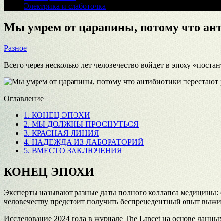
Электрика и слаботочка
Мы умрем от царапины, потому что ан
Разное
Всего через несколько лет человечество войдет в эпоху «поста
Оглавление
1.
КОНЕЦ ЭПОХИ
2.
МЫ ДОЛЖНЫ ПРОСНУТЬСЯ
3.
КРАСНАЯ ЛИНИЯ
4.
НАДЕЖДА ИЗ ЛАБОРАТОРИЙ
5.
ВМЕСТО ЗАКЛЮЧЕНИЯ
КОНЕЦ ЭПОХИ
Эксперты называют разные даты полного коллапса медицины: од
человечеству предстоит получить беспрецедентный опыт выжи
Исследование 2024 года в журнале The Lancet на основе данных