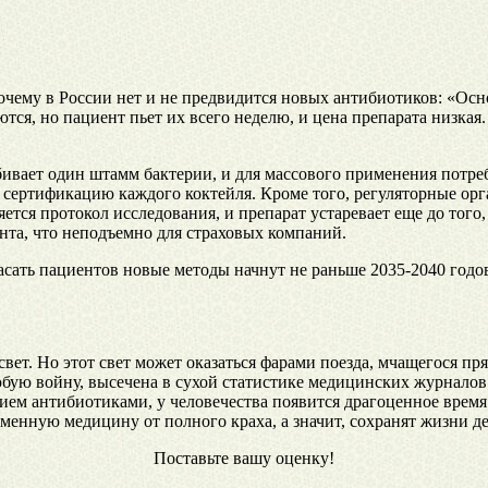
почему в России нет и не предвидится новых антибиотиков: «Ос
я, но пациент пьет их всего неделю, и цена препарата низкая. 
ивает один штамм бактерии, и для массового применения потре
е и сертификацию каждого коктейля. Кроме того, регуляторные 
тся протокол исследования, и препарат устаревает еще до того,
ента, что неподъемно для страховых компаний.
пасать пациентов новые методы начнут не раньше 2035-2040 годо
свет. Но этот свет может оказаться фарами поезда, мчащегося пр
юбую войну, высечена в сухой статистике медицинских журналов
м антибиотиками, у человечества появится драгоценное время. 
еменную медицину от полного краха, а значит, сохранят жизни 
Поставьте вашу оценку!