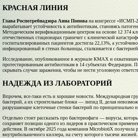
КРАСНАЯ ЛИНИЯ
Глава Роспотребнадзора Анна Попова
на конгрессе «ИСМП-20
вырабатывает устойчивость к антибиотикам, становясь патоге
Методическим верификационным центром на основе 12 374 клин
отечественных стационарах граничит с клинической катастроф
госпитализированных пациентов достигла 22,13%, а устойчиво
инфицированный в стенах больницы, сталкивается с бактерией
Исследование, опубликованное в журнале КМАХ и охватившее 1
протестированным антибиотикам в 14 субъектах Федерации.
скрывать случаи заражения, чтобы не нести уголовную ответ
НАДЕЖДА ИЗ ЛАБОРАТОРИЙ
Впрочем, все-таки есть и хорошие новости. Международная гр
бактерий, а их строительные блоки — липид II, делая невоз
разрушающие клеточные стенки бактерий по принципиально н
Отдельно стоит рассказать про бактериофаги — вирусы, котор
сохраняет позиции одного из лидеров в практическом примене
действия. В октябре 2025 года компания MicrobiotiX получил
внутрибольничного киллера, на счету которого тысячи жизней.