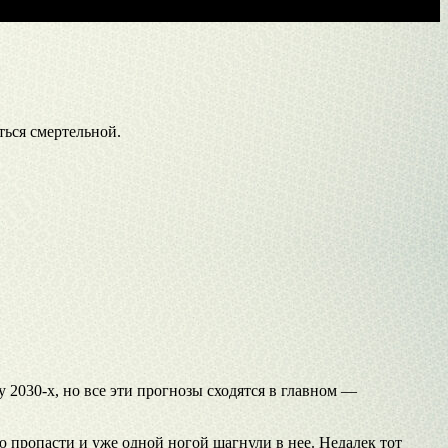
ться смертельной.
 2030-х, но все эти прогнозы сходятся в главном —
ю пропасти и уже одной ногой шагнули в нее. Недалек тот