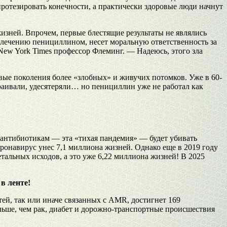
протезировать конечности, а практически здоровые люди начнут
жизней. Впрочем, первые блестящие результаты не являлись
к лечению пенициллином, несет моральную ответственность за
New York Times профессор Флеминг. — Надеюсь, этого зла
ые поколения более «злобных» и живучих потомков. Уже в 60-
раивали, удесятеряли… но пенициллин уже не работал как
 антибиотикам — эта «тихая пандемия» — будет убивать
ронавирус унес 7,1 миллиона жизней. Однако еще в 2019 году
тальных исходов, а это уже 6,22 миллиона жизней! В 2025
в ленте!
ей, так или иначе связанных с AMR, достигнет 169
льше, чем рак, диабет и дорожно-транспортные происшествия