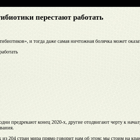
тибиотики перестают работать
нтибиотиков», и тогда даже самая ничтожная болячка может оказа
ни предрекают конец 2020-х, другие отодвигают черту к началу
вания.
 из 204 стран мира прямо говорит нам об этом: мы стоим на кра