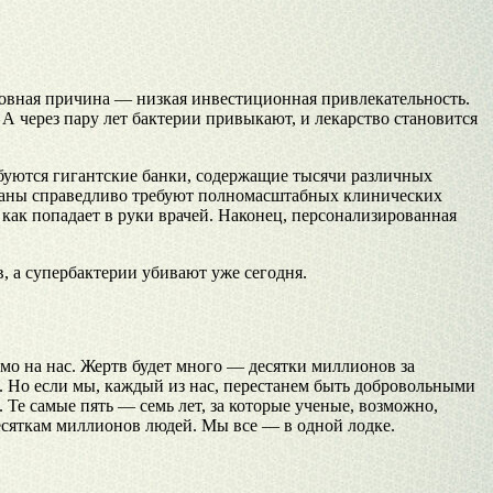
новная причина — низкая инвестиционная привлекательность.
А через пару лет бактерии привыкают, и лекарство становится
буются гигантские банки, содержащие тысячи различных
органы справедливо требуют полномасштабных клинических
 как попадает в руки врачей. Наконец, персонализированная
в, а супербактерии убивают уже сегодня.
ямо на нас. Жертв будет много — десятки миллионов за
. Но если мы, каждый из нас, перестанем быть добровольными
Те самые пять — семь лет, за которые ученые, возможно,
десяткам миллионов людей. Мы все — в одной лодке.