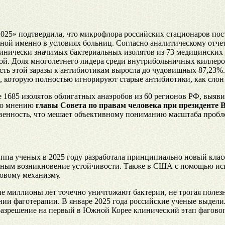
25» подтвердила, что микрофлора российских стационаров по
нной именно в условиях больниц. Согласно аналитическому отче
ически значимых бактериальных изолятов из 73 медицинских ор
ой. Доля многолетнего лидера среди внутрибольничных киллеро
сть этой заразы к антибиотикам выросла до чудовищных 87,23%.
, которую полностью игнорируют старые антибиотики, как слон
685 изолятов облигатных анаэробов из 60 регионов РФ, выявило
 По мнению
главы Совета по правам человека при президенте 
ственность, что мешает объективному пониманию масштаба пробл
уппа ученых в 2025 году разработала принципиально новый кла
можным возникновение устойчивости. Также в США с помощью и
овому механизму.
ые миллионы лет точечно уничтожают бактерии, не трогая поле
нии фаготерапии. В январе 2025 года российские ученые выдел
а разрешение на первый в Южной Корее клинический этап фагов