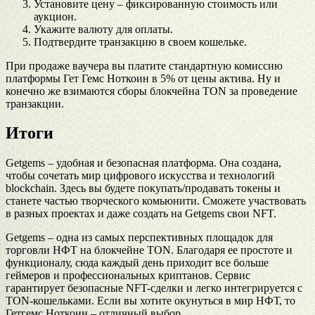
Установите цену – фиксированную стоимость или
аукцион.
Укажите валюту для оплаты.
Подтвердите транзакцию в своем кошельке.
При продаже ваучера вы платите стандартную комиссию
платформы Гет Гемс Ноткоин в 5% от цены актива. Ну и
конечно же взимаются сборы блокчейна TON за проведение
транзакции.
Итоги
Getgems – удобная и безопасная платформа. Она создана,
чтобы сочетать мир цифрового искусства и технологий
blockchain. Здесь вы будете покупать/продавать токены и
станете частью творческого комьюнити. Сможете участвовать
в разных проектах и даже создать на Getgems свои NFT.
Getgems – одна из самых перспективных площадок для
торговли НФТ на блокчейне TON. Благодаря ее простоте и
функционалу, сюда каждый день приходит все больше
геймеров и профессиональных криптанов. Сервис
гарантирует безопасные NFT-сделки и легко интегрируется с
TON-кошельками. Если вы хотите окунуться в мир НФТ, то
Гетгемс Ноткоин – отличный выбор.