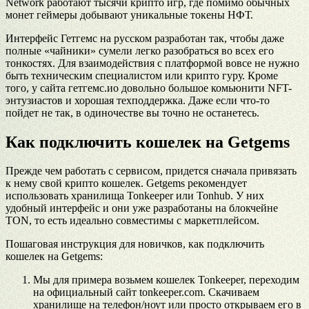
Network работают тысячи крипто игр, где помимо обычных
монет геймеры добывают уникальные токены НФТ.
Интерфейс Гетгемс на русском разработан так, чтобы даже
полные «чайники» сумели легко разобраться во всех его
тонкостях. Для взаимодействия с платформой вовсе не нужно
быть техническим специалистом или крипто гуру. Кроме
того, у сайта гетгемс.ио довольно большое комьюнити NFT-
энтузиастов и хорошая техподдержка. Даже если что-то
пойдет не так, в одиночестве вы точно не останетесь.
Как подключить кошелек на Getgems
Прежде чем работать с сервисом, придется сначала привязать
к нему свой крипто кошелек. Getgems рекомендует
использовать хранилища Tonkeeper или Tonhub. У них
удобный интерфейс и они уже разработаны на блокчейне
TON, то есть идеально совместимы с маркетплейсом.
Пошаговая инструкция для новичков, как подключить
кошелек на Getgems:
Мы для примера возьмем кошелек Tonkeeper, переходим
на официальный сайт tonkeeper.com. Скачиваем
хранилище на телефон/ноут или просто открываем его в