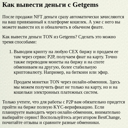
Как вывести деньги с Getgems
После продажи NFT деньги сразу автоматически зачисляются
на ваш привязанный к платформе кошелек. А уже с него вы
можете вывести их и обналичить в обычном фиате.
Как вывести деньги TON из Getgems? Сделать это можно
тремя способами:
Выводим крипту на любую CEX биржу и продаем ее
там через сервис P2P, получаем фиат на карту. Точно
также переводим монеты на биржу и на споте
обмениваем на другую, более стабильную
криптовалюту. Например, на биткоин или эфир.
Продаем монетки TON через онлайн-обменник. Здесь
мы можем получить фиат не только на карту, но и на
кошельки электронных платежных систем.
Только учтите, что для работы с P2P вам обязательно придется
пройти на бирже полную KYC-верификацию. Если
планируете выводить через онлайн-обменник, внимательно
выбирайте сервис! Воспользуйтесь агрегатором BestChange,
почитайте отзывы и сравните разные обменники.