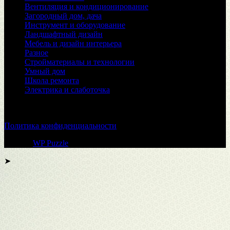
Вентиляция и кондиционирование
Загородный дом, дача
Инструмент и оборудование
Ландшафтный дизайн
Мебель и дизайн интерьера
Разное
Стройматериалы и технологии
Умный дом
Школа ремонта
Электрика и слаботочка
© 2026
Политика конфиденциальности
Тема от
WP Puzzle
➤