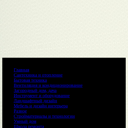
Меню
Главная
Сантехника и отопление
Бытовая техника
Вентиляция и кондиционирование
Загородный дом, дача
Инструмент и оборудование
Ландшафтный дизайн
Мебель и дизайн интерьера
Разное
Стройматериалы и технологии
Умный дом
Школа ремонта