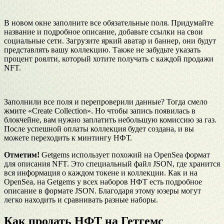
В новом окне заполните все обязательные поля. Придумайте
название и подробное описание, добавьте ссылки на свои
социальные сети. Загрузите яркий аватар и баннер, они будут
представлять вашу коллекцию. Также не забудьте указать
процент роялти, который хотите получать с каждой продажи
NFT.
Заполнили все поля и перепроверили данные? Тогда смело
жмите «Create Collection». Но чтобы запись появилась в
блокчейне, вам нужно заплатить небольшую комиссию за газ.
После успешной оплаты коллекция будет создана, и вы
можете переходить к минтингу НФТ.
Отметим!
Getgems использует похожий на OpenSea формат
для описания NFT. Это специальный файл JSON, где хранится
вся информация о каждом токене и коллекции. Как и на
OpenSea, на Getgems у всех наборов НФТ есть подробное
описание в формате JSON. Благодаря этому юзеры могут
легко находить и сравнивать разные наборы.
Как продать НФТ на Гетгемс