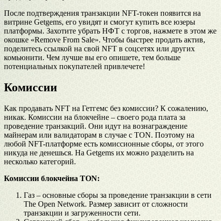
После подтверждения транзакции NFT-токен появится на
витрине Getgems, его увидят и смогут купить все юзеры
платформы. Захотите убрать НФТ с торгов, нажмете в этом же
окошке «Remove From Sale». Чтобы быстрее продать актив,
поделитесь ссылкой на свой NFT в соцсетях или других
комьюнити. Чем лучше вы его опишете, тем больше
потенциальных покупателей привлечете!
Комиссии
Как продавать NFT на Гетгемс без комиссии? К сожалению,
никак. Комиссии на блокчейне – своего рода плата за
проведение транзакций. Они идут на вознаграждение
майнерам или валидаторам в случае с TON. Поэтому на
любой NFT-платформе есть комиссионные сборы, от этого
никуда не денешься. На Getgems их можно разделить на
несколько категорий.
Комиссии блокчейна TON:
Газ – основные сборы за проведение транзакции в сети
The Open Network. Размер зависит от сложности
транзакции и загруженности сети.