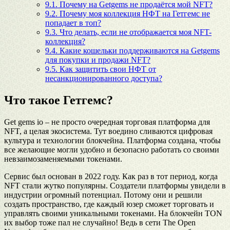
9.1.
Почему на Getgems не продаётся мой NFT?
9.2.
Почему моя коллекция НФТ на Гетгемс не
попадает в топ?
9.3.
Что делать, если не отображается моя NFT-
коллекция?
9.4.
Какие кошельки поддерживаются на Getgems
для покупки и продажи NFT?
9.5.
Как защитить свои НФТ от
несанкционированного доступа?
Что такое Гетгемс?
Get gems io – не просто очередная торговая платформа для
NFT, а целая экосистема. Тут воедино сливаются цифровая
культура и технологии блокчейна. Платформа создана, чтобы
все желающие могли удобно и безопасно работать со своими
невзаимозаменяемыми токенами.
Сервис был основан в 2022 году. Как раз в тот период, когда
NFT стали жутко популярны. Создатели платформы увидели в
индустрии огромный потенциал. Потому они и решили
создать пространство, где каждый юзер сможет торговать и
управлять своими уникальными токенами. На блокчейн TON
их выбор тоже пал не случайно! Ведь в сети The Open