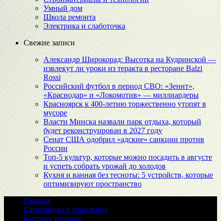
Умный дом
Школа ремонта
Электрика и слаботочка
Свежие записи
Александр Широкорад: Высотка на Кудринской —
извлекут ли уроки из теракта в ресторане Balzi
Rossi
Российский футбол в период СВО: «Зенит»,
«Краснодар» и «Локомотив» — миллиардеры
Красноярск к 400-летию торжественно утопят в
мусоре
Власти Минска назвали парк отдыха, который
будет реконструирован в 2027 году
Сенат США одобрил «адские» санкции против
России
Топ-5 культур, которые можно посадить в августе
и успеть собрать урожай до холодов
Кухня и ванная без тесноты: 5 устройств, которые
оптимизируют пространство
Главная
Сантехника и отопление
Бытовая техника