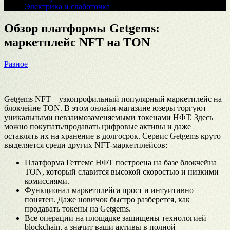
Электрика и слаботочка
Обзор платформы Getgems:
маркетплейс NFT на TON
Разное
Getgems NFT – узкопрофильный популярный маркетплейс на
блокчейне TON. В этом онлайн-магазине юзеры торгуют
уникальными невзаимозаменяемыми токенами НФТ. Здесь
можно покупать/продавать цифровые активы и даже
оставлять их на хранение в долгосрок. Сервис Getgems круто
выделяется среди других NFT-маркетплейсов:
Платформа Гетгемс НФТ построена на базе блокчейна
TON, который славится высокой скоростью и низкими
комиссиями.
Функционал маркетплейса прост и интуитивно
понятен. Даже новичок быстро разберется, как
продавать токены на Getgems.
Все операции на площадке защищены технологией
blockchain, а значит ваши активы в полной