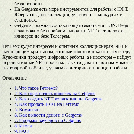
безопасности.
На Getgems есть море инструментов для работы с НФТ.
Юзеры создают коллекции, участвуют в конкурсах и
аукционах.
Getgems – важная составляющая самой сети TON. Ведь
сюда можно без проблем выводить NFT из тапалок и
кликеров на базе Телеграм.
Гет Гемс будет интересен и опытным коллекционерам NFT и
начинающим криптанам, которые только вникают в эту сферу.
Художники продадут цифровые работы, а инвесторы – найдут
перспективные NFT-проекты. Так что давайте познакомимся с
платформой поближе, узнаем ее историю и принцип работы.
Оглавление
1.
Что такое Гетгемс?
2.
Как подключить кошелек на Getgems
3.
Как создать NFT коллекцию на Getgems
4.
Как продать НФТ на Гетгемс
5.
Комиссии
6.
Как вывести деньги с Getgems
7.
Продажа ваучеров на Getgems
8.
Итоги
9.
FAQ