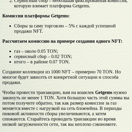
Сервисный сбор – небольшая фиксированная комиссия,
которую взимает платформа Getgems.
Комиссия платформы Getgems
:
Сборы за саму торговлю – 5% с каждой успешной
продажи NFT.
Рассчитаем комиссию на примере создания одного NFT:
газ – около 0.05 TON;
сервисный сбор – 0.02 TON;
итого – в районе 0.07 TON.
Создание коллекции из 1000 NFT – примерно 70 TON. Но
многое будет зависеть от конкретной ситуации и способа
продажи.
Чтобы провести транзакцию, вам на кошелек
Getgems
нужно
закинуть не менее 1 TON. Хотя большую часть этой суммы вы
потом получите обратно, так как размер комиссии за газ
меняется вместе с нагрузкой на сеть блокчейна. В периоды
пиковой активности сборы увеличиваются, а затем
снижаются. Старайтесь проводить транзакции во время
низкой загруженности сети, так вы неплохо сэкономите.