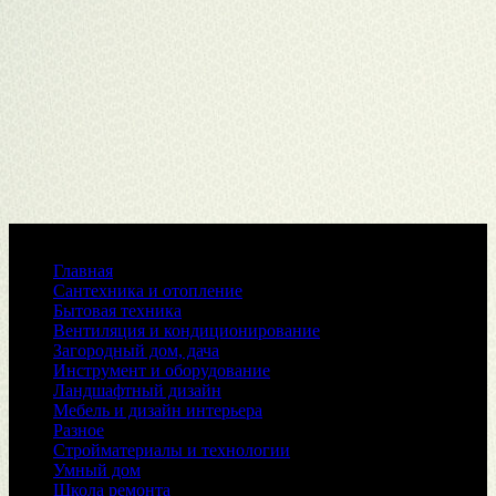
Меню
Главная
Сантехника и отопление
Бытовая техника
Вентиляция и кондиционирование
Загородный дом, дача
Инструмент и оборудование
Ландшафтный дизайн
Мебель и дизайн интерьера
Разное
Стройматериалы и технологии
Умный дом
Школа ремонта