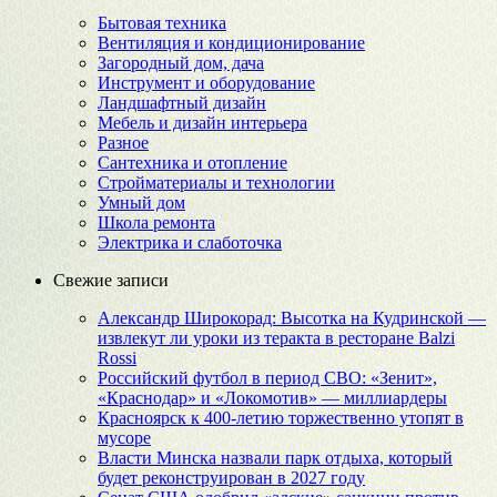
Бытовая техника
Вентиляция и кондиционирование
Загородный дом, дача
Инструмент и оборудование
Ландшафтный дизайн
Мебель и дизайн интерьера
Разное
Сантехника и отопление
Стройматериалы и технологии
Умный дом
Школа ремонта
Электрика и слаботочка
Свежие записи
Александр Широкорад: Высотка на Кудринской —
извлекут ли уроки из теракта в ресторане Balzi
Rossi
Российский футбол в период СВО: «Зенит»,
«Краснодар» и «Локомотив» — миллиардеры
Красноярск к 400-летию торжественно утопят в
мусоре
Власти Минска назвали парк отдыха, который
будет реконструирован в 2027 году