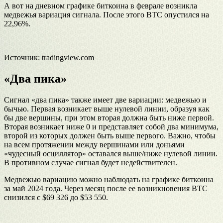
А вот на дневном графике биткоина в феврале возникла
медвежья вариация сигнала. После этого BTC опустился на
22,96%.
Источник: tradingview.com
«Два пика»
Сигнал «два пика» также имеет две вариации: медвежью и
бычью. Первая возникает выше нулевой линии, образуя как
бы две вершины, при этом вторая должна быть ниже первой.
Вторая возникает ниже 0 и представляет собой два минимума,
второй из которых должен быть выше первого. Важно, чтобы
на всем протяжении между вершинами или доньями
«чудесный осциллятор» оставался выше/ниже нулевой линии.
В противном случае сигнал будет недействителен.
Медвежью вариацию можно наблюдать на графике биткоина
за май 2024 года. Через месяц после ее возникновения BTC
снизился с $69 326 до $53 550.