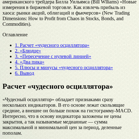
американского трейдера Билла Уильямса (Bill Wlliams) «Новые
измерения в биржевой торговле. Как извлечь прибыль из
хаоса: рынки акций, облигаций и фьючерсов» (New Trading
Dimensions: How to Profit from Chaos in Stocks, Bonds, and
Commodities).
Оглавление
1.
Расчет «чудесного осциллятора»
2.
«Блюдце»
3.
«Пересечение с нулевой линией»
4.
«Два пика»
5.
Плюсы и минусы «чудесного осциллятора»
6.
Вывод
Расчет «чудесного осциллятора»
«Чудесный осциллятор» обладает признаками сразу
нескольких индикаторов. В его основе лежат скользящие
средние, а внешне он больше похож на гистограмму-MACD.
Интересно, что в основу индикатора заложены не цены
закрытия, а так называемые медианные — сумма
максимальной и минимальной цен за период, деленные
пополам.