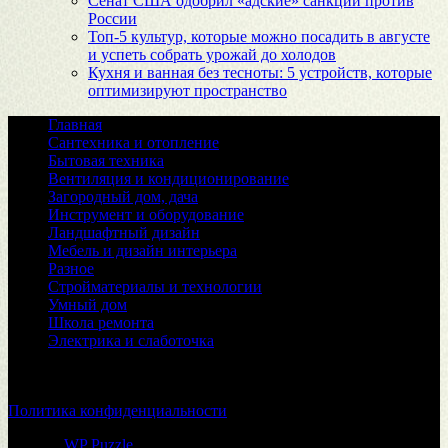
Сенат США одобрил «адские» санкции против
России
Топ-5 культур, которые можно посадить в августе
и успеть собрать урожай до холодов
Кухня и ванная без тесноты: 5 устройств, которые
оптимизируют пространство
Главная
Сантехника и отопление
Бытовая техника
Вентиляция и кондиционирование
Загородный дом, дача
Инструмент и оборудование
Ландшафтный дизайн
Мебель и дизайн интерьера
Разное
Стройматериалы и технологии
Умный дом
Школа ремонта
Электрика и слаботочка
© 2026
Политика конфиденциальности
Тема от
WP Puzzle