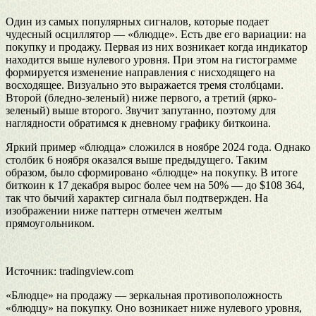
Один из самых популярных сигналов, которые подает
чудесный осциллятор — «блюдце». Есть две его вариации: на
покупку и продажу. Первая из них возникает когда индикатор
находится выше нулевого уровня. При этом на гистограмме
формируется изменение направления с нисходящего на
восходящее. Визуально это выражается тремя столбцами.
Второй (бледно-зеленый) ниже первого, а третий (ярко-
зеленый) выше второго. Звучит запутанно, поэтому для
наглядности обратимся к дневному графику биткоина.
Яркий пример «блюдца» сложился в ноябре 2024 года. Однако
столбик 6 ноября оказался выше предыдущего. Таким
образом, было сформировано «блюдце» на покупку. В итоге
биткоин к 17 декабря вырос более чем на 50% — до $108 364,
так что бычий характер сигнала был подтвержден. На
изображении ниже паттерн отмечен желтым
прямоугольником.
Источник: tradingview.com
«Блюдце» на продажу — зеркальная противоположность
«блюдцу» на покупку. Оно возникает ниже нулевого уровня,