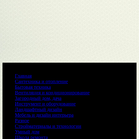
Меню
Главная
Сантехника и отопление
Бытовая техника
Вентиляция и кондиционирование
Загородный дом, дача
Инструмент и оборудование
Ландшафтный дизайн
Мебель и дизайн интерьера
Разное
Стройматериалы и технологии
Умный дом
Школа ремонта