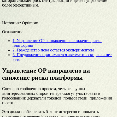
которая снижает риск централизации и делает управление
более эффективным.
Источник: Optimism
Оглавление
1.
Управление OP направлено на снижение риска
платформы
2.
Гражданство пока остается экспериментом
3.
Предложения принимаются автоматически, если нет
вето
Управление OP направлено на
снижение риска платформы
Согласно сообщению проекта, четыре группы
заинтересованных сторон теперь смогут участвовать в
голосовании: держатели токенов, пользователи, приложения
и сети.
Это должно обеспечить баланс интересов и повысить
прозрачность решений, сказал представитель команды: