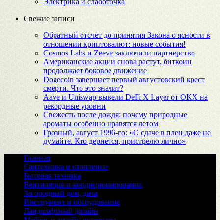
Электрика и слаботочка
Свежие записи
Обратный отсчет до принятия Закона о ясности в
отношении криптовалют: новые события!
Cosmos Labs и Zeeve заключили партнерство
Американские акции снова растут, биткоин
продолжает боковое движение
Dogecoin завершает первый августовский крест
смерти. Что это значит?
Aave и Uniswap вывели DeFi X Layer от OKX на
рекордные уровни
Свежесть после дождя: почему природные
ароматы особенно нравятся летом
Грозный, август 1996-го: «О сдаче в плен даже не
думайте. Кто дернется, пристрелю лично»
Главная
Сантехника и отопление
Бытовая техника
Вентиляция и кондиционирование
Загородный дом, дача
Инструмент и оборудование
Ландшафтный дизайн
Мебель и дизайн интерьера