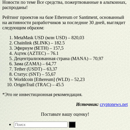
Новости по теме Все средства, пожертвованные в альткоинах,
распроданы!
Рейтинг проектов на базе Ethereum от Santiment, основанный
на активности разработчиков за последние 30 дней, выглядит
следующим образом:
MetaMask USD (млн USD) – 820,03
Chainlink ($LINK) – 182.5
Эфириум ($ETH) – 157,5
Ацтек (AZTEC) – 76.1
Децентрализованная страна (MANA) – 70,97
Зама (ZAMA) – 64,77
Tether (USDT) – 63,37
Статус (SNT) – 55,67
Worldcoin [Ethereum] (WLD) – 52,23
OriginTrail (TRAC) – 45.5
*Это не инвестиционная рекомендация.
Источник:
cryptonews.net
Поставьте вашу оценку!