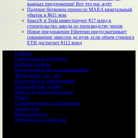
важных предложения! Вот что нас ждёт
Падение биткоина принесло MARA квартальный
убыток в $611 млн
SpaceX и Tesla инвестируют $17 млрд в
строительство завода по производству чипов
Новое предложение Ethereum предусматривает
сокращение эмиссии до нуля, если объем стекинга
ETH достигнет $112 млрд
Главная
Сантехника и отопление
Бытовая техника
Вентиляция и кондиционирование
Загородный дом, дача
Инструмент и оборудование
Ландшафтный дизайн
Мебель и дизайн интерьера
Разное
Стройматериалы и технологии
Умный дом
Школа ремонта
Электрика и слаботочка
© 2026