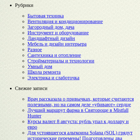
Рубрики
Бытовая техника
Вентиляция и кондиционирование
Загородный дом, дача
Инструмент и оборудование
Ландшафтный дизайн
Мебель и дизайн интерьера
Разное
Сантехника и отопление
Стройматериалы и технологии
Умный дом
Школа ремонта
Электрика и слаботочка
Свежие записи
Врач рассказала о привычках, которые считаются
полезными, но на самом деле «убивают» сердце
Лучший маршрут фарма в Святороще в Mistfall
Hunter
Курсы валют 8 августа: рубль упал к доллару и
евро
Для устоявшегося альткоина Solana (SOL) грядут
исторические перемены! Подготовлены два