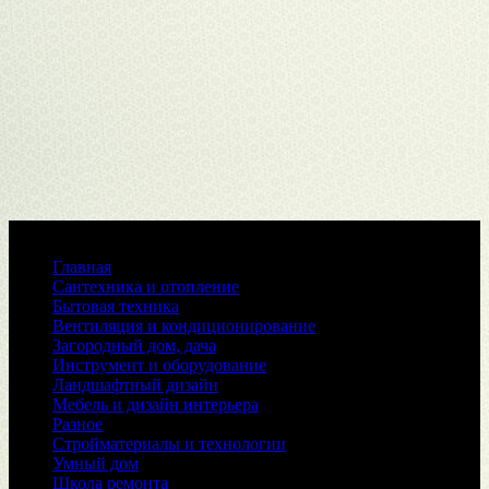
Меню
Главная
Сантехника и отопление
Бытовая техника
Вентиляция и кондиционирование
Загородный дом, дача
Инструмент и оборудование
Ландшафтный дизайн
Мебель и дизайн интерьера
Разное
Стройматериалы и технологии
Умный дом
Школа ремонта