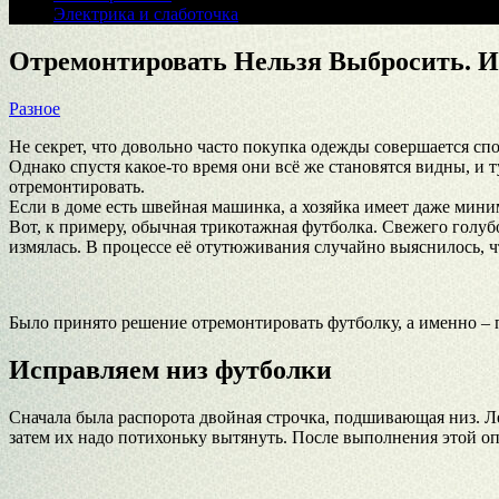
Электрика и слаботочка
Отремонтировать Нельзя Выбросить. И
Разное
Не секрет, что довольно часто покупка одежды совершается сп
Однако спустя какое-то время они всё же становятся видны, и 
отремонтировать.
Если в доме есть швейная машинка, а хозяйка имеет даже мин
Вот, к примеру, обычная трикотажная футболка. Свежего голубог
измялась. В процессе её отутюживания случайно выяснилось, чт
Было принято решение отремонтировать футболку, а именно – п
Исправляем низ футболки
Сначала была распорота двойная строчка, подшивающая низ. Лег
затем их надо потихоньку вытянуть. После выполнения этой оп