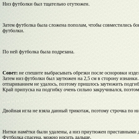
Низ футболки был тщательно отутюжен.
Затем футболка была сложена пополам, чтобы совместились бок
футболки.
По ней футболка была подрезана.
Совет:
не спешите выбрасывать обрезки после осноровки изде
Затем низ футболки был заутюжен на 2,5 см в сторону изнанки
отпариванием не удалось, поэтому пришлось заутюжить подгиб
Край припуска на подгибку очень сильно закручивался, поэтом
Двойная игла не взяла данный трикотаж, поэтому строчка по 
Нитки намётки были удалены, а низ приутюжен приставными д
Футболка спасена, можно носить дальше.