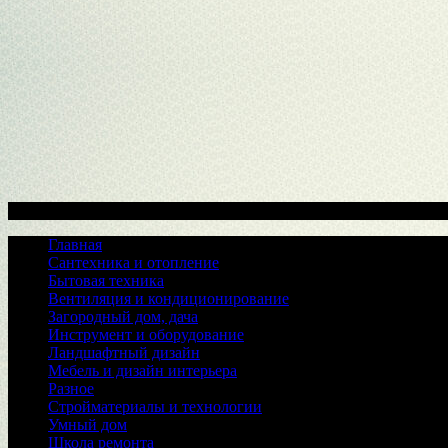
Меню
Главная
Сантехника и отопление
Бытовая техника
Вентиляция и кондиционирование
Загородный дом, дача
Инструмент и оборудование
Ландшафтный дизайн
Мебель и дизайн интерьера
Разное
Стройматериалы и технологии
Умный дом
Школа ремонта