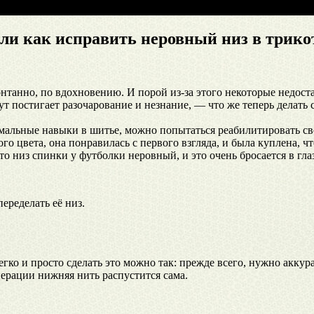
ли как исправить неровный низ в трико
онтанно, по вдохновению. И порой из-за этого некоторые недост
тут постигает разочарование и незнание, — что же теперь делать
имальные навыки в шитье, можно попытаться реабилитировать св
о цвета, она понравилась с первого взгляда, и была куплена, чт
о низ спинки у футболки неровный, и это очень бросается в глаз
еределать её низ.
ко и просто сделать это можно так: прежде всего, нужно аккура
ерации нижняя нить распустится сама.