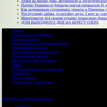
Атаки на жилые дома, автомобили и логистический
Потери Украины от блокады портов превысили $1 
Как задерживали готовивших теракты в Приморье 
Что русскому забава, то китайцу жуть: 5 млн за «эл
Минитрактор 4х4 своими руками: пошаговая сборка
ДОМ ВЫХОДНОГО ДНЯ НА БЕРЕГУ ОЗЕРА
Главная
Сантехника и отопление
Бытовая техника
Вентиляция и кондиционирование
Загородный дом, дача
Инструмент и оборудование
Ландшафтный дизайн
Мебель и дизайн интерьера
Разное
Стройматериалы и технологии
Умный дом
Школа ремонта
Электрика и слаботочка
© 2026
Политика конфиденциальности
Тема от
WP Puzzle