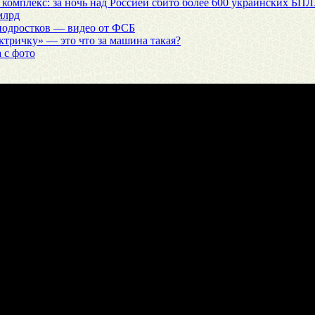
 комплекс: за ночь над Россией сбито более 600 украинских БП
млрд
подростков — видео от ФСБ
ектричку» — это что за машина такая?
 с фото