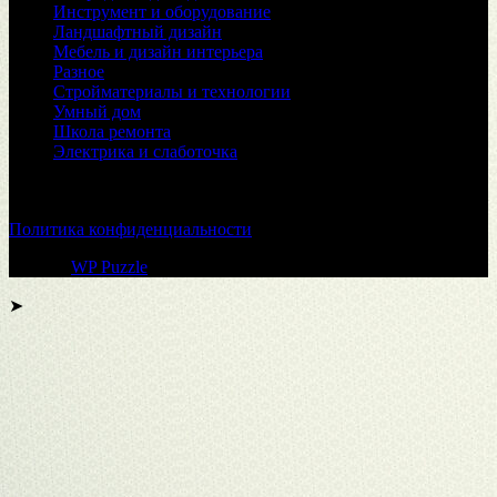
Инструмент и оборудование
Ландшафтный дизайн
Мебель и дизайн интерьера
Разное
Стройматериалы и технологии
Умный дом
Школа ремонта
Электрика и слаботочка
© 2026
Политика конфиденциальности
Тема от
WP Puzzle
➤