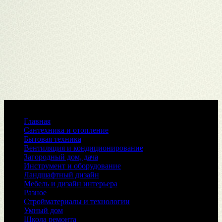
Меню
Главная
Сантехника и отопление
Бытовая техника
Вентиляция и кондиционирование
Загородный дом, дача
Инструмент и оборудование
Ландшафтный дизайн
Мебель и дизайн интерьера
Разное
Стройматериалы и технологии
Умный дом
Школа ремонта