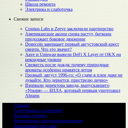
Школа ремонта
Электрика и слаботочка
Свежие записи
Cosmos Labs и Zeeve заключили партнерство
Американские акции снова растут, биткоин
продолжает боковое движение
Dogecoin завершает первый августовский крест
смерти. Что это значит?
Aave и Uniswap вывели DeFi X Layer от OKX на
рекордные уровни
Свежесть после дождя: почему природные
ароматы особенно нравятся летом
Грозный, август 1996-го: «О сдаче в плен даже не
думайте. Кто дернется, пристрелю лично»
Взорвали директора завода, выпускавшего
«Упыря» — БПЛА, который первым уничтожил
Abrams
Главная
Сантехника и отопление
Бытовая техника
Вентиляция и кондиционирование
Загородный дом, дача