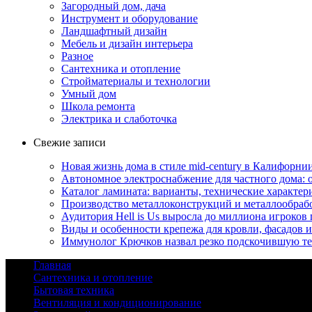
Загородный дом, дача
Инструмент и оборудование
Ландшафтный дизайн
Мебель и дизайн интерьера
Разное
Сантехника и отопление
Стройматериалы и технологии
Умный дом
Школа ремонта
Электрика и слаботочка
Свежие записи
Новая жизнь дома в стиле mid-century в Калифорни
Автономное электроснабжение для частного дома:
Каталог ламината: варианты, технические характер
Производство металлоконструкций и металлообрабо
Аудитория Hell is Us выросла до миллиона игроков
Виды и особенности крепежа для кровли, фасадов 
Иммунолог Крючков назвал резко подскочившую те
Главная
Сантехника и отопление
Бытовая техника
Вентиляция и кондиционирование