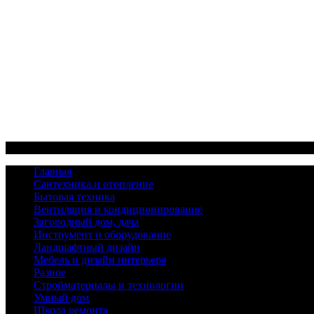
Меню
Главная
Сантехника и отопление
Бытовая техника
Вентиляция и кондиционирование
Загородный дом, дача
Инструмент и оборудование
Ландшафтный дизайн
Мебель и дизайн интерьера
Разное
Стройматериалы и технологии
Умный дом
Школа ремонта