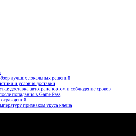
и
 обзор лучших локальных решений
истики и условия доставки
тка: доставка автотранспортом и соблюдение сроков
 после попадания в Game Pass
и ограждений
мпературу признаком укуса клеща