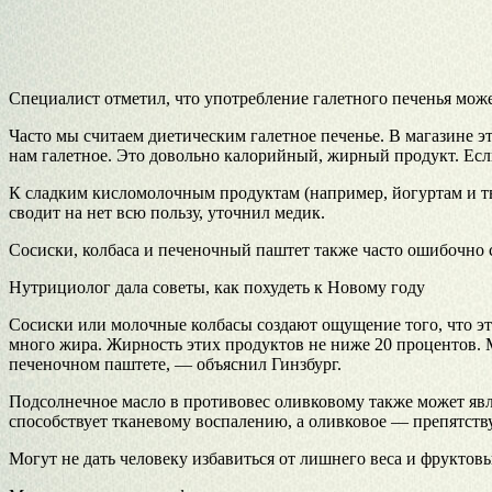
Специалист отметил, что употребление галетного печенья мож
Часто мы считаем диетическим галетное печенье. В магазине эт
нам галетное. Это довольно калорийный, жирный продукт. Есл
К сладким кисломолочным продуктам (например, йогуртам и тв
сводит на нет всю пользу, уточнил медик.
Сосиски, колбаса и печеночный паштет также часто ошибочно 
Нутрициолог дала советы, как похудеть к Новому году
Сосиски или молочные колбасы создают ощущение того, что эт
много жира. Жирность этих продуктов не ниже 20 процентов. 
печеночном паштете, — объяснил Гинзбург.
Подсолнечное масло в противовес оливковому также может явл
способствует тканевому воспалению, а оливковое — препятству
Могут не дать человеку избавиться от лишнего веса и фруктовы