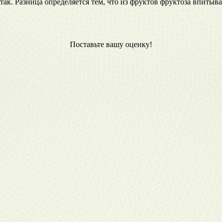
 так. Разница определяется тем, что из фруктов фруктоза впитыва
Поставьте вашу оценку!