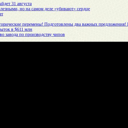
ыйдет 31 августа
олезными, но на самом деле «убивают» сердце
er
сторические перемены! Подготовлены два важных предложения! 
ыток в $611 млн
во завода по производству чипов