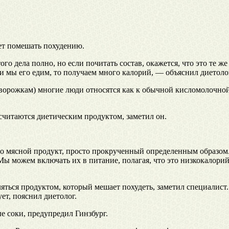
ет помешать похудению.
ого дела полно, но если почитать состав, окажется, что это те 
и мы его едим, то получаем много калорий, — объяснил диетоло
орожкам) многие люди относятся как к обычной кисломолочной 
считаются диетическим продуктом, заметил он.
о мясной продукт, просто прокрученный определенным образом. 
Мы можем включать их в питание, полагая, что это низкокалорий
яться продуктом, который мешает похудеть, заметил специалис
ет, пояснил диетолог.
е соки, предупредил Гинзбург.