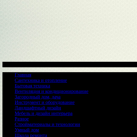
Меню
Главная
Сантехника и отопление
Бытовая техника
Вентиляция и кондиционирование
Загородный дом, дача
Инструмент и оборудование
Ландшафтный дизайн
Мебель и дизайн интерьера
Разное
Стройматериалы и технологии
Умный дом
Школа ремонта