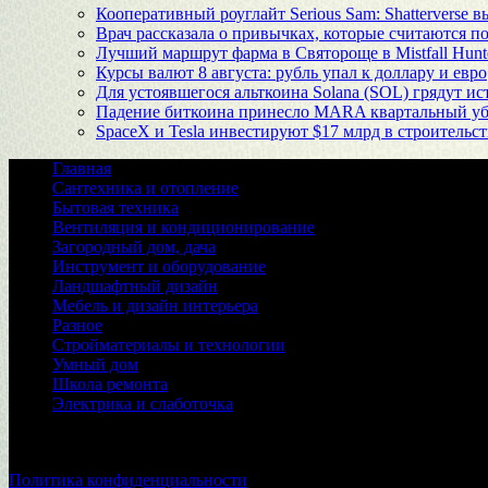
Кооперативный роуглайт Serious Sam: Shatterverse в
Врач рассказала о привычках, которые считаются п
Лучший маршрут фарма в Святороще в Mistfall Hunt
Курсы валют 8 августа: рубль упал к доллару и евро
Для устоявшегося альткоина Solana (SOL) грядут и
Падение биткоина принесло MARA квартальный уб
SpaceX и Tesla инвестируют $17 млрд в строительст
Главная
Сантехника и отопление
Бытовая техника
Вентиляция и кондиционирование
Загородный дом, дача
Инструмент и оборудование
Ландшафтный дизайн
Мебель и дизайн интерьера
Разное
Стройматериалы и технологии
Умный дом
Школа ремонта
Электрика и слаботочка
© 2026
Политика конфиденциальности