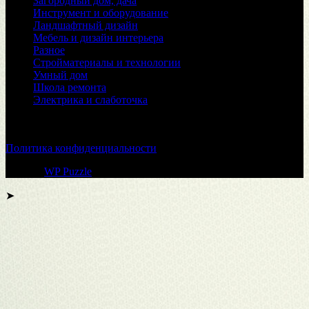
Загородный дом, дача
Инструмент и оборудование
Ландшафтный дизайн
Мебель и дизайн интерьера
Разное
Стройматериалы и технологии
Умный дом
Школа ремонта
Электрика и слаботочка
© 2026
Политика конфиденциальности
Тема от
WP Puzzle
➤