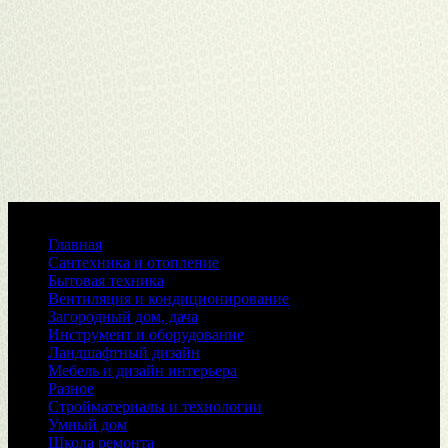
Меню
Главная
Сантехника и отопление
Бытовая техника
Вентиляция и кондиционирование
Загородный дом, дача
Инструмент и оборудование
Ландшафтный дизайн
Мебель и дизайн интерьера
Разное
Стройматериалы и технологии
Умный дом
Школа ремонта