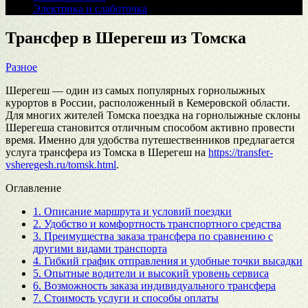
Электрика и слаботочка
Трансфер в Шерегеш из Томска
Разное
Шерегеш — один из самых популярных горнолыжных
курортов в России, расположенный в Кемеровской области.
Для многих жителей Томска поездка на горнолыжные склоны
Шерегеша становится отличным способом активно провести
время. Именно для удобства путешественников предлагается
услуга трансфера из Томска в Шерегеш на
https://transfer-
vsheregesh.ru/tomsk.html
.
Оглавление
1.
Описание маршрута и условий поездки
2.
Удобство и комфортность транспортного средства
3.
Преимущества заказа трансфера по сравнению с
другими видами транспорта
4.
Гибкий график отправления и удобные точки высадки
5.
Опытные водители и высокий уровень сервиса
6.
Возможность заказа индивидуального трансфера
7.
Стоимость услуги и способы оплаты