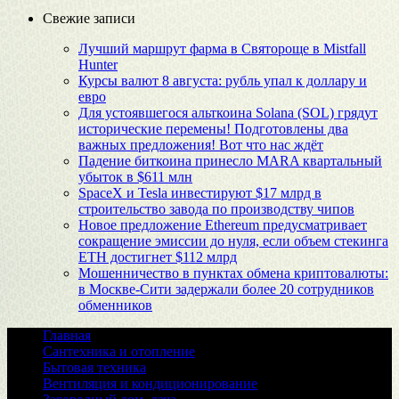
Свежие записи
Лучший маршрут фарма в Святороще в Mistfall
Hunter
Курсы валют 8 августа: рубль упал к доллару и
евро
Для устоявшегося альткоина Solana (SOL) грядут
исторические перемены! Подготовлены два
важных предложения! Вот что нас ждёт
Падение биткоина принесло MARA квартальный
убыток в $611 млн
SpaceX и Tesla инвестируют $17 млрд в
строительство завода по производству чипов
Новое предложение Ethereum предусматривает
сокращение эмиссии до нуля, если объем стекинга
ETH достигнет $112 млрд
Мошенничество в пунктах обмена криптовалюты:
в Москве-Сити задержали более 20 сотрудников
обменников
Главная
Сантехника и отопление
Бытовая техника
Вентиляция и кондиционирование