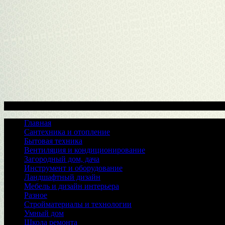
Меню
Главная
Сантехника и отопление
Бытовая техника
Вентиляция и кондиционирование
Загородный дом, дача
Инструмент и оборудование
Ландшафтный дизайн
Мебель и дизайн интерьера
Разное
Стройматериалы и технологии
Умный дом
Школа ремонта