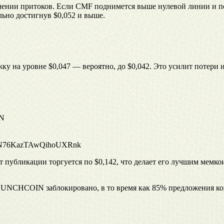
силении притоков. Если CMF поднимется выше нулевой линии и 
льно достигнув $0,052 и выше.
у на уровне $0,047 — вероятно, до $0,042. Это усилит потери 
N
76KazTAwQihoUXRnk
убликации торгуется по $0,142, что делает его лучшим мемкои
UNCHCOIN заблокировано, в то время как 85% предложения конт