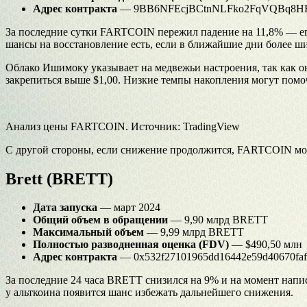
Адрес контракта
— 9BB6NFEcjBCtnNLFko2FqVQBq8H
За последние сутки FARTCOIN пережил падение на 11,8% — его
шансы на восстановление есть, если в ближайшие дни более ш
Облако Ишимоку указывает на медвежьи настроения, так как он
закрепиться выше $1,00. Низкие темпы накопления могут помо
Анализ цены FARTCOIN. Источник: TradingView
С другой стороны, если снижение продолжится, FARTCOIN може
Brett (BRETT)
Дата запуска
— март 2024
Общий объем в обращении
— 9,90 млрд BRETT
Максимальный объем
— 9,99 млрд BRETT
Полностью разводненная оценка (FDV)
— $490,50 млн
Адрес контракта
— 0x532f27101965dd16442e59d40670faf
За последние 24 часа BRETT снизился на 9% и на момент напис
у альткоина появится шанс избежать дальнейшего снижения.