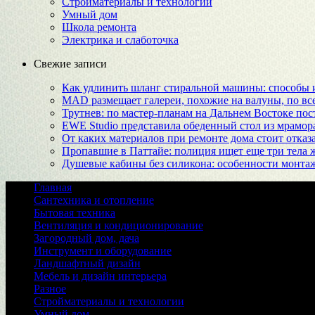
Стройматериалы и технологии
Умный дом
Школа ремонта
Электрика и слаботочка
Свежие записи
Как удлинить шланг стиральной машины: способы
MAD размещает галереи, похожие на валуны, по в
Трутнев: по мастер-планам на Дальнем Востоке пос
EWE Studio представила обеденный стол из мрамо
От каких материалов при ремонте дома стоит отказа
Пропавшие в Паттайе: полиция ищет еще три тела 
Душевые кабины без силикона: особенности монтаж
Главная
Сантехника и отопление
Бытовая техника
Вентиляция и кондиционирование
Загородный дом, дача
Инструмент и оборудование
Ландшафтный дизайн
Мебель и дизайн интерьера
Разное
Стройматериалы и технологии
Умный дом