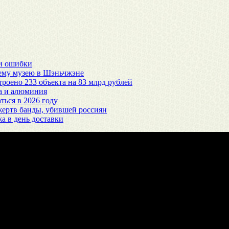
 и ошибки
сему музею в Шэньчжэне
троено 233 объекта на 83 млрд рублей
ра и алюминия
ться в 2026 году
жертв банды, убившей россиян
а в день доставки