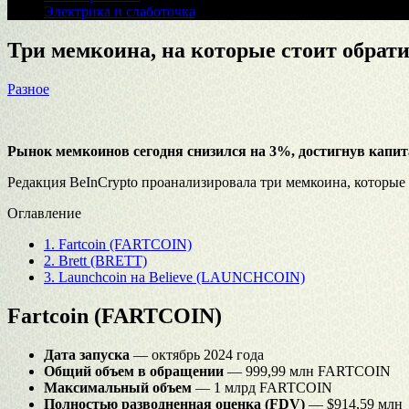
Электрика и слаботочка
Три мемкоина, на которые стоит обрат
Разное
Рынок мемкоинов сегодня снизился на 3%, достигнув капита
Редакция BeInCrypto проанализировала три мемкоина, которые
Оглавление
1.
Fartcoin (FARTCOIN)
2.
Brett (BRETT)
3.
Launchcoin на Believe (LAUNCHCOIN)
Fartcoin (FARTCOIN)
Дата запуска
— октябрь 2024 года
Общий объем в обращении
— 999,99 млн FARTCOIN
Максимальный объем
— 1 млрд FARTCOIN
Полностью разводненная оценка (FDV)
— $914,59 млн