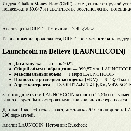
Индекс Chaikin Money Flow (CMF) растет, сигнализируя об у
поддержки в $0,047 и нацелиться на восстановление, потенциа
Анализ цены BRETT. Источник: TradingView
Если снижение продолжится, BRETT рискует потерять поддержк
Launchcoin на Believe (LAUNCHCOIN)
Дата запуска
— январь 2025
Общий объем в обращении
— 999,87 млн LAUNCHCOI
Максимальный объем
— 1 млрд LAUNCHCOIN
Полностью разводненная оценка (FDV)
— $143,04 млн
Адрес контракта
— Ey59PH7Z4BFU4HjyKnyMdWt5GGN
За последние сутки LAUNCHCOIN вырос на 15,6% и на момент п
равно следует быть осторожными, так как риски сохраняются.
Данные Rugcheck показывают, что только 20% ликвидности LA
290 держателей.
Анализ LAUNCOIN. Источник: Rugcheck