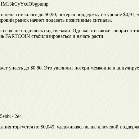
HM13kCyYcdQbgpump
 цена снизилась до $0,90, потеряв поддержку на уровне $0,91,
ирокий рынок начнет подавать позитивные сигналы.
о еще не поднялось над свечами. Однако это также говорит о то
чь FARTCOIN стабилизироваться и начать расти.
т упасть до $0,80. Это увеличит потери мемкоина и аннулируе
5ebb142e4
ания торгуется по $0,049, удерживаясь выше ключевой поддержк