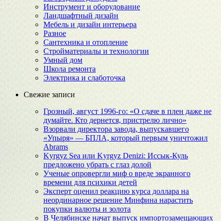
Инструмент и оборудование
Ландшафтный дизайн
Мебель и дизайн интерьера
Разное
Сантехника и отопление
Стройматериалы и технологии
Умный дом
Школа ремонта
Электрика и слаботочка
Свежие записи
Грозный, август 1996-го: «О сдаче в плен даже не
думайте. Кто дернется, пристрелю лично»
Взорвали директора завода, выпускавшего
«Упыря» — БПЛА, который первым уничтожил
Abrams
Kyrgyz Sea или Kyrgyz Denizi: Иссык-Куль
предложено убрать с глаз долой
Ученые опровергли миф о вреде экранного
времени для психики детей
Эксперт оценил реакцию курса доллара на
неординарное решение Минфина нарастить
покупки валюты и золота
В Челябинске начат выпуск импортозамещающих