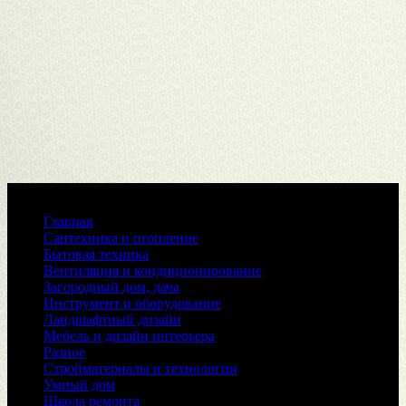
Меню
Главная
Сантехника и отопление
Бытовая техника
Вентиляция и кондиционирование
Загородный дом, дача
Инструмент и оборудование
Ландшафтный дизайн
Мебель и дизайн интерьера
Разное
Стройматериалы и технологии
Умный дом
Школа ремонта