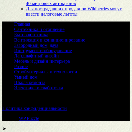
40-метровых автокранов
Для пострадавших продавцов Wildberries могут
ввести налоговые льготы
Главная
Сантехника и отопление
Бытовая техника
Вентиляция и кондиционирование
Загородный дом, дача
Инструмент и оборудование
Ландшафтный дизайн
Мебель и дизайн интерьера
Разное
Стройматериалы и технологии
Умный дом
Школа ремонта
Электрика и слаботочка
© 2026
Политика конфиденциальности
Тема от
WP Puzzle
➤