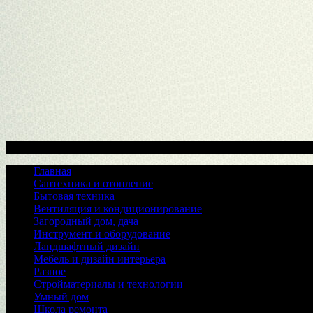
Меню
Главная
Сантехника и отопление
Бытовая техника
Вентиляция и кондиционирование
Загородный дом, дача
Инструмент и оборудование
Ландшафтный дизайн
Мебель и дизайн интерьера
Разное
Стройматериалы и технологии
Умный дом
Школа ремонта