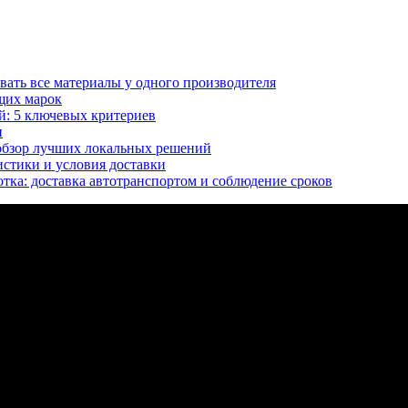
вать все материалы у одного производителя
щих марок
й: 5 ключевых критериев
и
 обзор лучших локальных решений
истики и условия доставки
тка: доставка автотранспортом и соблюдение сроков