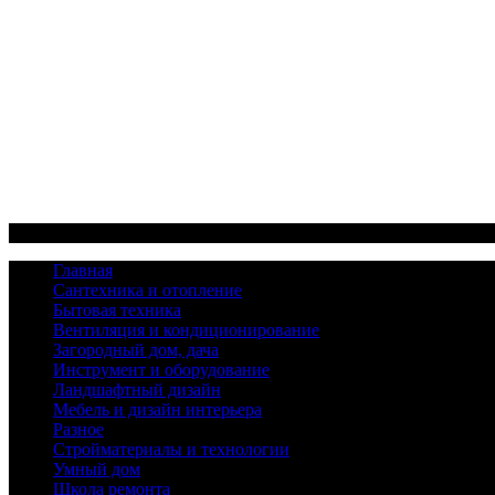
Меню
Главная
Сантехника и отопление
Бытовая техника
Вентиляция и кондиционирование
Загородный дом, дача
Инструмент и оборудование
Ландшафтный дизайн
Мебель и дизайн интерьера
Разное
Стройматериалы и технологии
Умный дом
Школа ремонта