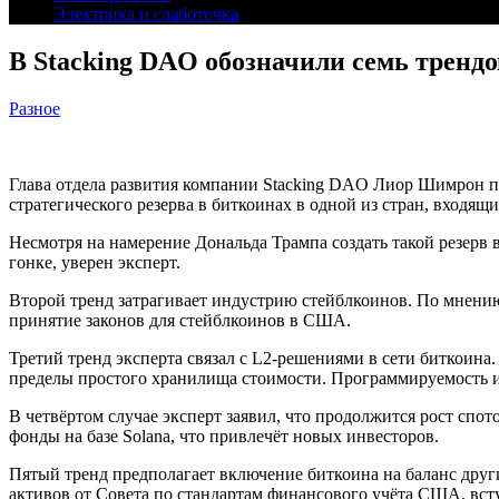
Электрика и слаботочка
В Stacking DAO обозначили семь трендо
Разное
Глава отдела развития компании Stacking DAO Лиор Шимрон пе
стратегического резерва в биткоинах в одной из стран, входя
Несмотря на намерение Дональда Трампа создать такой резерв 
гонке, уверен эксперт.
Второй тренд затрагивает индустрию стейблкоинов. По мнению
принятие законов для стейблкоинов в США.
Третий тренд эксперта связал с L2-решениями в сети биткоина.
пределы простого хранилища стоимости. Программируемость и 
В четвёртом случае эксперт заявил, что продолжится рост сп
фонды на базе Solana, что привлечёт новых инвесторов.
Пятый тренд предполагает включение биткоина на баланс дру
активов от Совета по стандартам финансового учёта США, вст