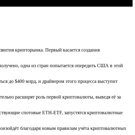
звития крипторынка. Первый касается создания
 получено, одна из стран попытается опередить США в этой
ся до $400 млрд, и драйвером этого процесса выступит
ительно расширят роль первой криптовалюты, выведя её за
уществующие спотовые ETH-ETF, запустятся криптовалютные
роизойдёт благодаря новым правилам учёта криптовалютных