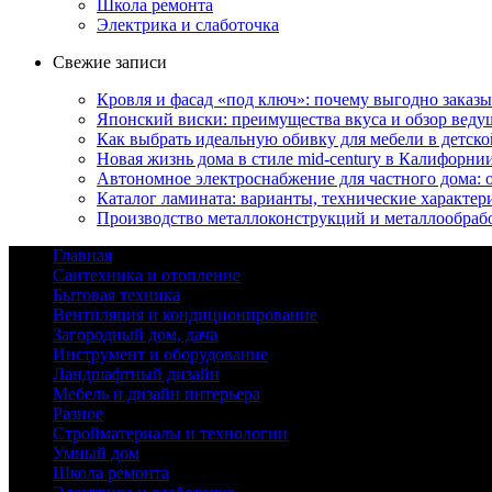
Школа ремонта
Электрика и слаботочка
Свежие записи
Кровля и фасад «под ключ»: почему выгодно заказы
Японский виски: преимущества вкуса и обзор веду
Как выбрать идеальную обивку для мебели в детско
Новая жизнь дома в стиле mid-century в Калифорни
Автономное электроснабжение для частного дома:
Каталог ламината: варианты, технические характер
Производство металлоконструкций и металлообрабо
Главная
Сантехника и отопление
Бытовая техника
Вентиляция и кондиционирование
Загородный дом, дача
Инструмент и оборудование
Ландшафтный дизайн
Мебель и дизайн интерьера
Разное
Стройматериалы и технологии
Умный дом
Школа ремонта