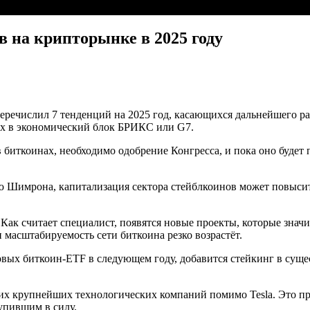
в на крипторынке в 2025 году
речислил 7 тенденций на 2025 год, касающихся дальнейшего ра
щих в экономический блок БРИКС или G7.
в биткоинах, необходимо одобрение Конгресса, и пока оно будет
 Шимрона, капитализация сектора стейблкоинов может повысить
 Как считает специалист, появятся новые проекты, которые знач
масштабируемость сети биткоина резко возрастёт.
отовых биткоин-ETF в следующем году, добавится стейкинг в с
гих крупнейших технологических компаний помимо Tesla. Это п
упившим в силу.