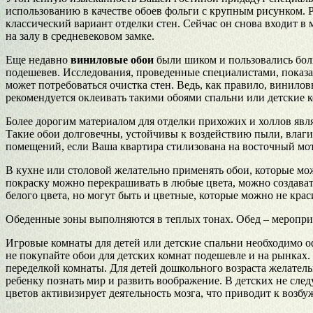
использованию в качестве обоев фольги с крупным рисунком. Ри
классический вариант отделки стен. Сейчас он снова входит в 
на залу в средневековом замке.
Еще недавно
виниловые обои
были шиком и пользовались бол
подешевев. Исследования, проведенные специалистами, показа
может потребоваться очистка стен. Ведь, как правило, винило
рекомендуется оклеивать такими обоями спальни или детские 
Более дорогим материалом для отделки прихожих и холлов явля
Такие обои долговечны, устойчивы к воздействию пыли, влаги
помещений, если Ваша квартира стилизована на восточный мо
В кухне или столовой желательно применять обои, которые мо
покраску можно перекрашивать в любые цвета, можно создават
белого цвета, но могут быть и цветные, которые можно не крас
Обеденные зоны выполняются в теплых тонах. Обед – мероприя
Игровые комнаты для детей или детские спальни необходимо о
не покупайте обои для детских комнат подешевле и на рынках.
переделкой комнаты. Для детей дошкольного возраста желател
ребенку познать мир и развить воображение. В детских не след
цветов активизирует деятельность мозга, что приводит к возб