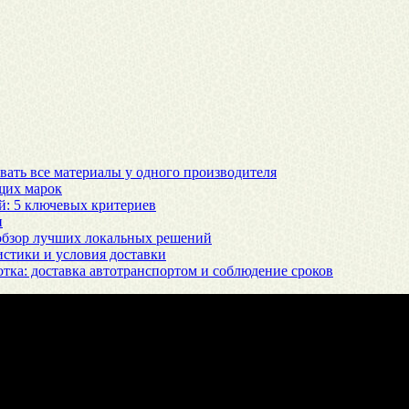
вать все материалы у одного производителя
щих марок
й: 5 ключевых критериев
и
 обзор лучших локальных решений
истики и условия доставки
тка: доставка автотранспортом и соблюдение сроков