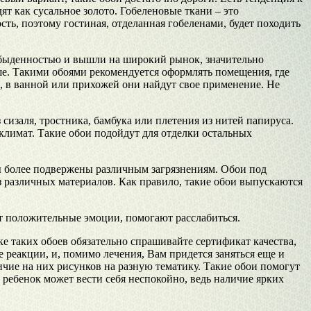
т как сусальное золото. Гобеленовые ткани – это
сть, поэтому гостиная, отделанная гобеленами, будет походить
быденностью и вышли на широкий рынок, значительно
ше. Такими обоями рекомендуется оформлять помещения, где
е, в ванной или прихожей они найдут свое применение. Не
сизаля, тростника, бамбука или плетения из нитей папируса.
лимат. Такие обои подойдут для отделки остальных
ы более подвержены различным загрязнениям. Обои под
 различных материалов. Как правило, такие обои выпускаются
т положительные эмоции, помогают расслабиться.
 таких обоев обязательно спрашивайте сертификат качества,
 реакции, и, помимо лечения, Вам придется заняться еще и
чие на них рисунков на разную тематику. Такие обои помогут
 ребенок может вести себя неспокойно, ведь наличие ярких