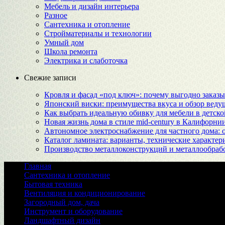
Мебель и дизайн интерьера
Разное
Сантехника и отопление
Стройматериалы и технологии
Умный дом
Школа ремонта
Электрика и слаботочка
Свежие записи
Кровля и фасад «под ключ»: почему выгодно заказы
Японский виски: преимущества вкуса и обзор веду
Как выбрать идеальную обивку для мебели в детско
Новая жизнь дома в стиле mid-century в Калифорни
Автономное электроснабжение для частного дома:
Каталог ламината: варианты, технические характер
Производство металлоконструкций и металлообрабо
Главная
Сантехника и отопление
Бытовая техника
Вентиляция и кондиционирование
Загородный дом, дача
Инструмент и оборудование
Ландшафтный дизайн