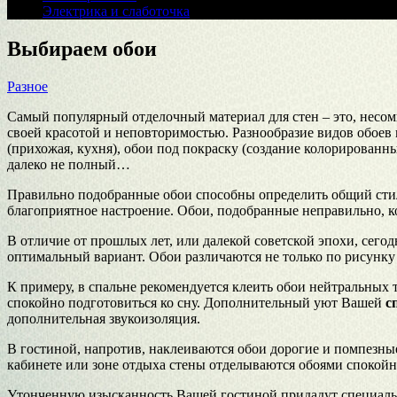
Электрика и слаботочка
Выбираем обои
Разное
Самый популярный отделочный материал для стен – это, несом
своей красотой и неповторимостью. Разнообразие видов обоев 
(прихожая, кухня), обои под покраску (создание колорированн
далеко не полный…
Правильно подобранные обои способны определить общий стиль
благоприятное настроение. Обои, подобранные неправильно, ко
В отличие от прошлых лет, или далекой советской эпохи, сег
оптимальный вариант. Обои различаются не только по рисунк
К примеру, в спальне рекомендуется клеить обои нейтральных 
спокойно подготовиться ко сну. Дополнительный уют Вашей
с
дополнительная звукоизоляция.
В гостиной, напротив, наклеиваются обои дорогие и помпезные
кабинете или зоне отдыха стены отделываются обоями спокойн
Утонченную изысканность Вашей гостиной придадут специальны