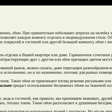
ненно, обои. При сравнительно небольших затратах на оклейку 
позволяет каждую комнату отделать в индивидуальном стиле. Об
ых покрытий в гостиной или другой большой комнате), обои с в
 отделки в Вашей квартире или доме. Гармоничное сочетание р
нтрастирующие друг с другом или обои кричащих цветов могут р
одняшний рынок, можно сказать, даже пересыщен разнообразием в
у и исполнению, но и по назначению, поэтому для разных помещ
тонов. Такие обои не привлекают взгляд резкими рисунками или
пальни
придаст использование бесшовных обоев на тканевой осно
, ведь в гостиной, как правило, мы принимаем знакомых, друзе
ых, теплых тонов. Такие обои располагают к душевным беседам
е покрытия из натуральных тканей с росписью. Но это не дешев