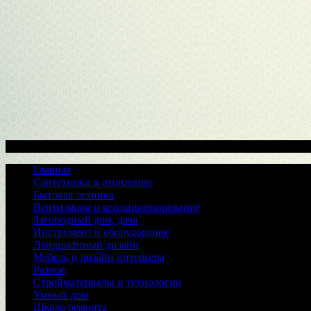
Меню
Главная
Сантехника и отопление
Бытовая техника
Вентиляция и кондиционирование
Загородный дом, дача
Инструмент и оборудование
Ландшафтный дизайн
Мебель и дизайн интерьера
Разное
Стройматериалы и технологии
Умный дом
Школа ремонта