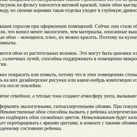
сунок на фольгу наносится матовой краской, такие обои выглядя
моду, но своими корнями такая отделка уходит в глубокую древно
ьшим спросом при оформлении помещений. Сейчас они стали о
ли, что винил менее экологичен, чем материалы, описанные вы
вые обои – моющиеся, плюс, их можно красить. Поэтому на кухн
комнаты.
ются обои из растительных волокон. Это могут быть циновки из 
, солнечных лучей, способны поддерживать в помещении микрок
тив.
жно покрасить или помыть, потому что в этих помещениях стен
ь на них дизайнерские рисунки или какие-нибудь композиции из
ить после поклейки.
тие семейное, а теплые тона создают атмосферу уюта, вызываю
формлять экологичными, гипоаллергенными обоями. При покупке
 Некачественные обои способны вызвать у ребенка аллергические
ьно подбирать обои спокойных цветов. Немаловажным будет нали
ует перебарщивать с яркими цветами, в комнате с такими обоями
ужденному состоянию ребенка.