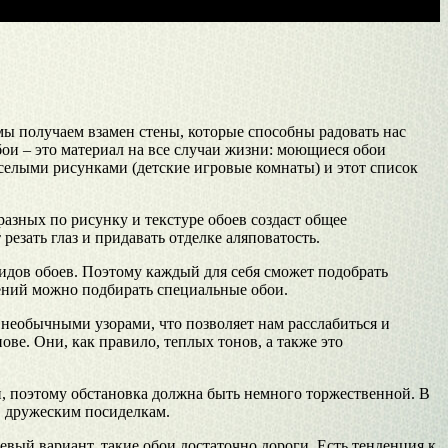
мы получаем взамен стены, которые способны радовать нас
ои – это материал на все случаи жизни: моющиеся обои
еселыми рисунками (детские игровые комнаты) и этот список
азных по рисунку и текстуре обоев создаст общее
езать глаз и придавать отделке аляповатость.
идов обоев. Поэтому каждый для себя сможет подобрать
ений можно подбирать специальные обои.
 необычными узорами, что позволяет нам расслабиться и
ве. Они, как правило, теплых тонов, а также это
й, поэтому обстановка должна быть немного торжественной. В
, дружеским посиделкам.
ый вариант, такие обои достаточно дороги. Есть тенденция к