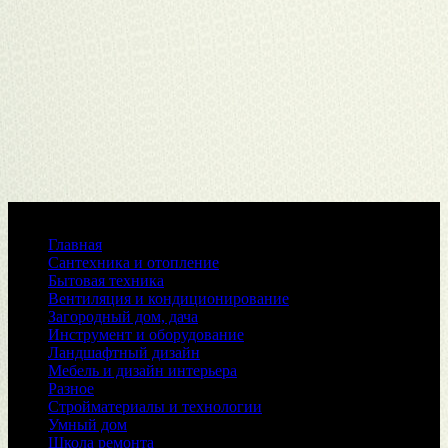
Меню
Главная
Сантехника и отопление
Бытовая техника
Вентиляция и кондиционирование
Загородный дом, дача
Инструмент и оборудование
Ландшафтный дизайн
Мебель и дизайн интерьера
Разное
Стройматериалы и технологии
Умный дом
Школа ремонта