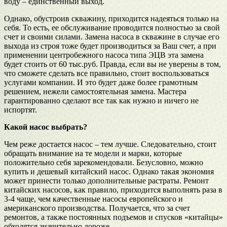
воду – единственный выход.
Однако, обустроив скважину, приходится надеяться только на
себя. То есть, ее обслуживание проводится полностью за свой
счет и своими силами. Замена насоса в скважине в случае его
выхода из строя тоже будет производиться за Ваш счет, а при
применении центробежного насоса типа ЭЦВ эта замена
будет стоить от 60 тыс.руб. Правда, если вы не уверены в том,
что сможете сделать все правильно, стоит воспользоваться
услугами компании. И это будет даже более грамотным
решением, нежели самостоятельная замена. Мастера
гарантированно сделают все так как нужно и ничего не
испортят.
Какой насос выбрать?
Чем реже достается насос – тем лучше. Следовательно, стоит
обращать внимание на те модели и марки, которые
положительно себя зарекомендовали. Безусловно, можно
купить и дешевый китайский насос. Однако такая экономия
может принести только дополнительные растраты. Ремонт
китайских насосов, как правило, приходится выполнять раза в
3-4 чаще, чем качественные насосы европейского и
американского производства. Получается, что за счет
ремонтов, а также постоянных подъемов и спусков «китайцы»
обходятся значительно дороже.