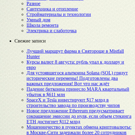
Разное
Сантехника и отопление
Стройматериалы и технологии
Умный дом
Школа ремонта
Электрика и слаботочка
Свежие записи
Лучший маршрут фарма в Святороще в Mistfall
Hunter
Курсы валют 8 августа: рубль упал к доллару и
евро
Для устоявшегося альткоина Solana (SOL) грядут
исторические перемены! Подготовлены два
важных предложения! Вот что нас ждёт
Падение биткоина принесло MARA квартальный
убыток в $611 млн
SpaceX и Tesla инвестируют $17 млрд в
строительство завода по производству чипов
Новое предложение Ethereum предусматривает
сокращение эмиссии до нуля, если объем стекинга
ETH достигнет $112 млрд
Мошенничество в пунктах обмена криптовалюты:
в Москве-Сити задержали более 20 сотрудников