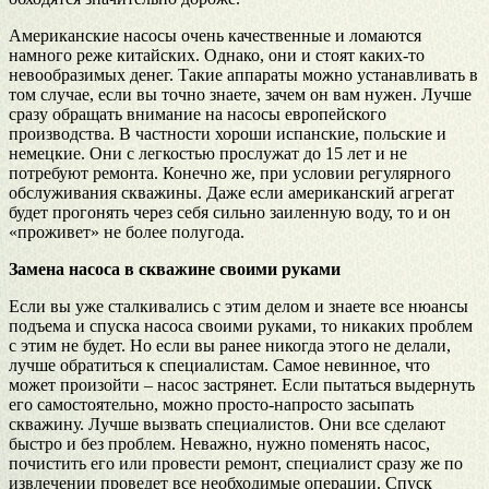
Американские насосы очень качественные и ломаются
намного реже китайских. Однако, они и стоят каких-то
невообразимых денег. Такие аппараты можно устанавливать в
том случае, если вы точно знаете, зачем он вам нужен. Лучше
сразу обращать внимание на насосы европейского
производства. В частности хороши испанские, польские и
немецкие. Они с легкостью прослужат до 15 лет и не
потребуют ремонта. Конечно же, при условии регулярного
обслуживания скважины. Даже если американский агрегат
будет прогонять через себя сильно заиленную воду, то и он
«проживет» не более полугода.
Замена насоса в скважине своими руками
Если вы уже сталкивались с этим делом и знаете все нюансы
подъема и спуска насоса своими руками, то никаких проблем
с этим не будет. Но если вы ранее никогда этого не делали,
лучше обратиться к специалистам. Самое невинное, что
может произойти – насос застрянет. Если пытаться выдернуть
его самостоятельно, можно просто-напросто засыпать
скважину. Лучше вызвать специалистов. Они все сделают
быстро и без проблем. Неважно, нужно поменять насос,
почистить его или провести ремонт, специалист сразу же по
извлечении проведет все необходимые операции. Спуск