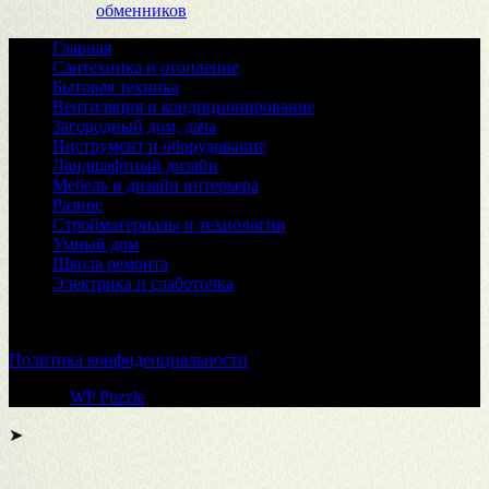
обменников
Главная
Сантехника и отопление
Бытовая техника
Вентиляция и кондиционирование
Загородный дом, дача
Инструмент и оборудование
Ландшафтный дизайн
Мебель и дизайн интерьера
Разное
Стройматериалы и технологии
Умный дом
Школа ремонта
Электрика и слаботочка
© 2026
Политика конфиденциальности
Тема от
WP Puzzle
➤