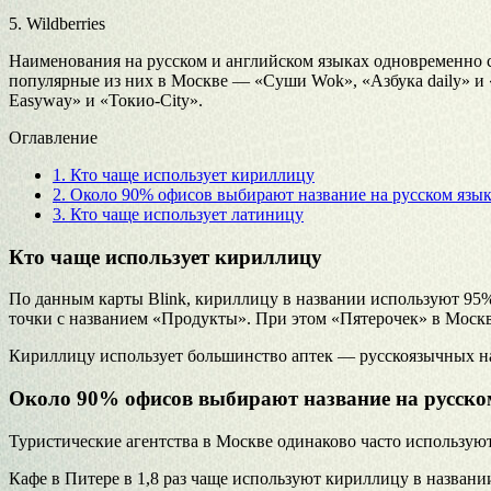
5. Wildberries
Наименования на русском и английском языках одновременно с
популярные из них в Москве — «Суши Wok», «Азбука daily» и
Easyway» и «Токио-City».
Оглавление
1.
Кто чаще использует кириллицу
2.
Около 90% офисов выбирают название на русском язы
3.
Кто чаще использует латиницу
Кто чаще использует кириллицу
По данным карты Blink, кириллицу в названии используют 95%
точки с названием «Продукты». При этом «Пятерочек» в Москве
Кириллицу использует большинство аптек — русскоязычных назв
Около 90% офисов выбирают название на русско
Туристические агентства в Москве одинаково часто используют
Кафе в Питере в 1,8 раз чаще используют кириллицу в названии,