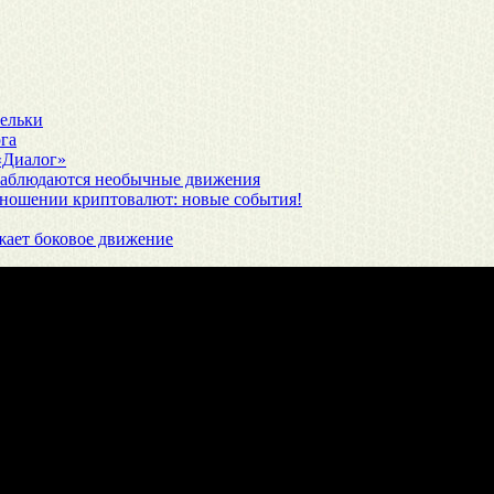
шельки
га
 «Диалог»
наблюдаются необычные движения
отношении криптовалют: новые события!
жает боковое движение