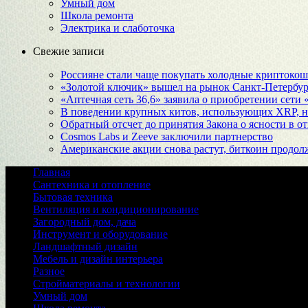
Умный дом
Школа ремонта
Электрика и слаботочка
Свежие записи
Россияне стали чаще покупать холодные криптоко
«Золотой ключик» вышел на рынок Санкт‑Петербур
«Аптечная сеть 36,6» заявила о приобретении сети
В поведении крупных китов, использующих XRP, 
Обратный отсчет до принятия Закона о ясности в 
Cosmos Labs и Zeeve заключили партнерство
Американские акции снова растут, биткоин продол
Главная
Сантехника и отопление
Бытовая техника
Вентиляция и кондиционирование
Загородный дом, дача
Инструмент и оборудование
Ландшафтный дизайн
Мебель и дизайн интерьера
Разное
Стройматериалы и технологии
Умный дом