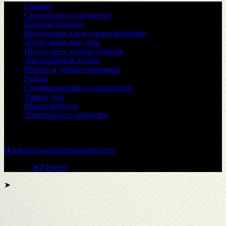
Главная
Сантехника и отопление
Бытовая техника
Вентиляция и кондиционирование
Загородный дом, дача
Инструмент и оборудование
Ландшафтный дизайн
Мебель и дизайн интерьера
Разное
Стройматериалы и технологии
Умный дом
Школа ремонта
Электрика и слаботочка
© 2026
Политика конфиденциальности
Тема от
WP Puzzle
➤