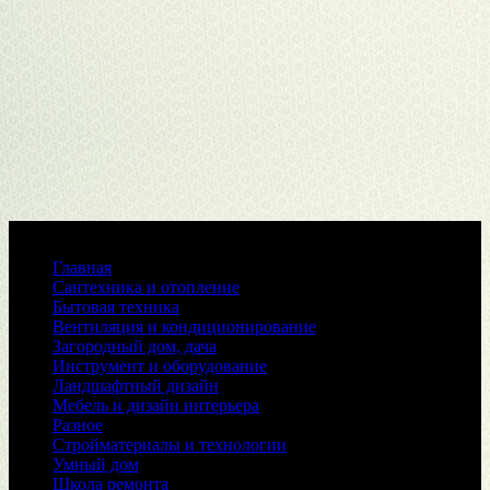
Меню
Главная
Сантехника и отопление
Бытовая техника
Вентиляция и кондиционирование
Загородный дом, дача
Инструмент и оборудование
Ландшафтный дизайн
Мебель и дизайн интерьера
Разное
Стройматериалы и технологии
Умный дом
Школа ремонта