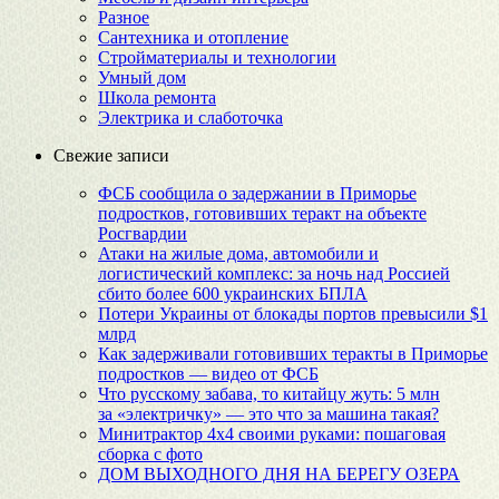
Разное
Сантехника и отопление
Стройматериалы и технологии
Умный дом
Школа ремонта
Электрика и слаботочка
Свежие записи
ФСБ сообщила о задержании в Приморье
подростков, готовивших теракт на объекте
Росгвардии
Атаки на жилые дома, автомобили и
логистический комплекс: за ночь над Россией
сбито более 600 украинских БПЛА
Потери Украины от блокады портов превысили $1
млрд
Как задерживали готовивших теракты в Приморье
подростков — видео от ФСБ
Что русскому забава, то китайцу жуть: 5 млн
за «электричку» — это что за машина такая?
Минитрактор 4х4 своими руками: пошаговая
сборка с фото
ДОМ ВЫХОДНОГО ДНЯ НА БЕРЕГУ ОЗЕРА