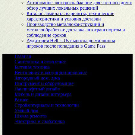
Автономное электроснабжение для частного дома:
обзор лучших локальных решений
Каталог ламината: варианты, технические
характеристики и условия доставки
Производство металлоконструкций и
металлообработка: доставка автотранспортом и
соблюдение сроков
Аудитория Hell is Us выросла до миллиона
игроков после попадания в Game Pass
Главная
Сантехника и отопление
Бытовая техника
Вентиляция и кондиционирование
Загородный дом, дача
Инструмент и оборудование
Ландшафтный дизайн
Мебель и дизайн интерьера
Разное
Стройматериалы и технологии
Умный дом
Школа ремонта
Электрика и слаботочка
© 2026