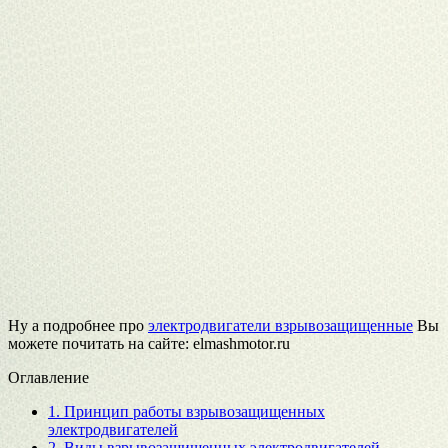
Ну а подробнее про
электродвигатели взрывозащищенные
Вы
можете почитать на сайте: elmashmotor.ru
Оглавление
1.
Принцип работы взрывозащищенных
электродвигателей
2.
Виды взрывозащищенных электродвигателей