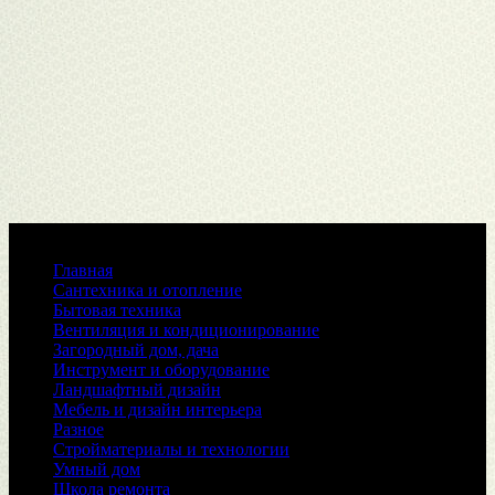
Меню
Главная
Сантехника и отопление
Бытовая техника
Вентиляция и кондиционирование
Загородный дом, дача
Инструмент и оборудование
Ландшафтный дизайн
Мебель и дизайн интерьера
Разное
Стройматериалы и технологии
Умный дом
Школа ремонта