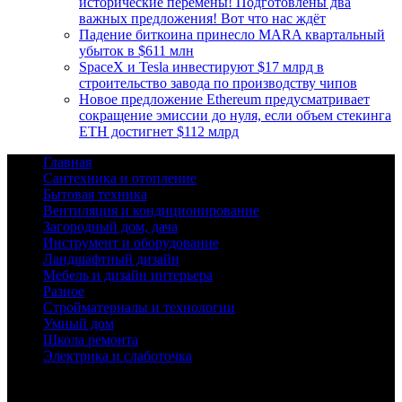
исторические перемены! Подготовлены два
важных предложения! Вот что нас ждёт
Падение биткоина принесло MARA квартальный
убыток в $611 млн
SpaceX и Tesla инвестируют $17 млрд в
строительство завода по производству чипов
Новое предложение Ethereum предусматривает
сокращение эмиссии до нуля, если объем стекинга
ETH достигнет $112 млрд
Главная
Сантехника и отопление
Бытовая техника
Вентиляция и кондиционирование
Загородный дом, дача
Инструмент и оборудование
Ландшафтный дизайн
Мебель и дизайн интерьера
Разное
Стройматериалы и технологии
Умный дом
Школа ремонта
Электрика и слаботочка
© 2026