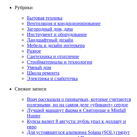
Рубрики
Бытовая техника
Вентиляция и кондиционирование
Загородный дом, дача
Инструмент и оборудование
Ландшафтный дизайн
Мебель и дизайн интерьера
Разное
Сантехника и отопление
Стройматериалы и технологии
Умный дом
Школа ремонта
Электрика и слаботочка
Свежие записи
Врач рассказала о привычках, которые считаются
полезными, но на самом деле «убивают» сердце
Лучший маршрут фарма в Святороще в Mistfall
Hunter
Курсы валют 8 августа: рубль упал к доллару и
евро
Для устоявшегося альткоина Solana (SOL) грядут