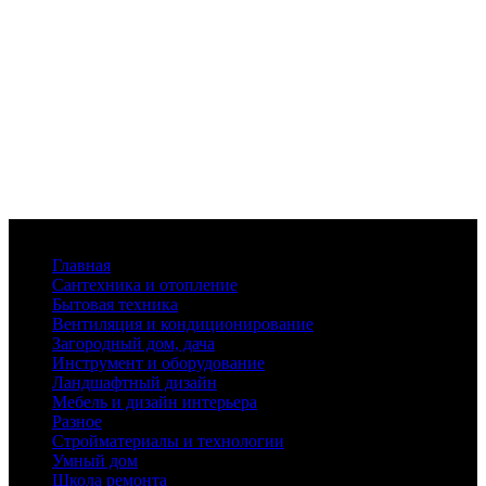
Меню
Главная
Сантехника и отопление
Бытовая техника
Вентиляция и кондиционирование
Загородный дом, дача
Инструмент и оборудование
Ландшафтный дизайн
Мебель и дизайн интерьера
Разное
Стройматериалы и технологии
Умный дом
Школа ремонта