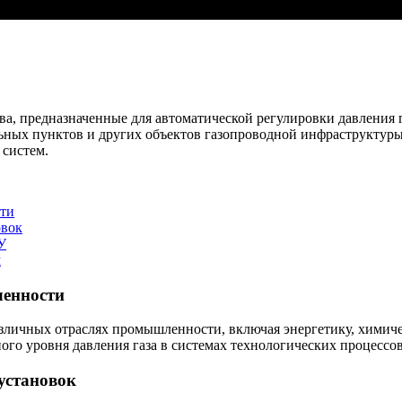
ва, предназначенные для автоматической регулировки давления 
льных пунктов и других объектов газопроводной инфраструктур
 систем.
ти
овок
У
м
ленности
азличных отраслях промышленности, включая энергетику, химич
ого уровня давления газа в системах технологических процессо
установок