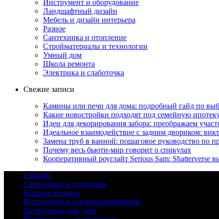
Инструмент и оборудование
Ландшафтный дизайн
Мебель и дизайн интерьера
Разное
Сантехника и отопление
Стройматериалы и технологии
Умный дом
Школа ремонта
Электрика и слаботочка
Свежие записи
Камины или печи для дома: подробный гайд по выб
Какие новостройки подходят под семейную ипотек
Идеи для декорирования забора: преображаем учас
Идеальное взаимодействие с задним двориком: вик
Замена труб в ванной: пошаговое руководство по п
Почему весь бьюти-мир говорит о спикулах
Кооперативный роуглайт Serious Sam: Shatterverse в
Главная
Сантехника и отопление
Бытовая техника
Вентиляция и кондиционирование
Загородный дом, дача