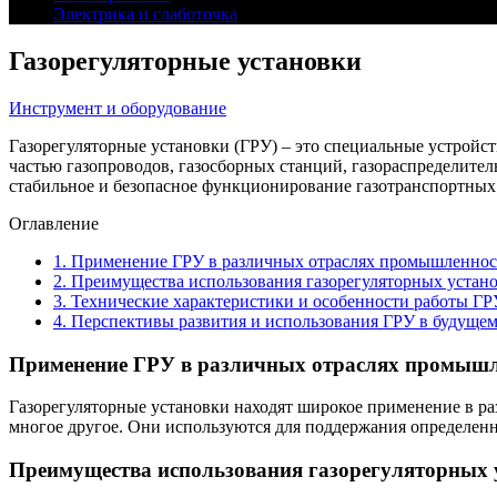
Электрика и слаботочка
Газорегуляторные установки
Инструмент и оборудование
Газорегуляторные установки (ГРУ) – это специальные устройст
частью газопроводов, газосборных станций, газораспределите
стабильное и безопасное функционирование газотранспортных
Оглавление
1.
Применение ГРУ в различных отраслях промышленнос
2.
Преимущества использования газорегуляторных устан
3.
Технические характеристики и особенности работы ГР
4.
Перспективы развития и использования ГРУ в будуще
Применение ГРУ в различных отраслях промыш
Газорегуляторные установки находят широкое применение в р
многое другое. Они используются для поддержания определенн
Преимущества использования газорегуляторных 