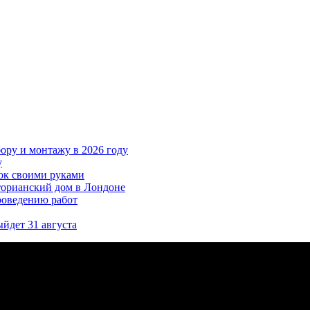
ору и монтажу в 2026 году
у
ток своими руками
торианский дом в Лондоне
роведению работ
ыйдет 31 августа