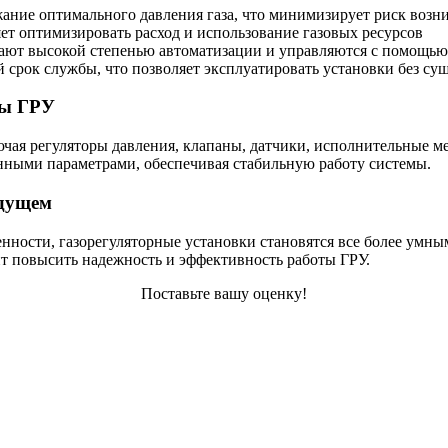
жание оптимального давления газа, что минимизирует риск воз
яет оптимизировать расход и использование газовых ресурсов
дают высокой степенью автоматизации и управляются с помощью
срок службы, что позволяет эксплуатировать установки без су
ты ГРУ
лючая регуляторы давления, клапаны, датчики, исполнительные 
анными параметрами, обеспечивая стабильную работу системы.
удущем
ности, газорегуляторные установки становятся все более умн
ит повысить надежность и эффективность работы ГРУ.
Поставьте вашу оценку!