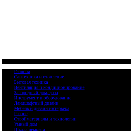
Меню
Главная
Сантехника и отопление
Бытовая техника
Вентиляция и кондиционирование
Загородный дом, дача
Инструмент и оборудование
Ландшафтный дизайн
Мебель и дизайн интерьера
Разное
Стройматериалы и технологии
Умный дом
Школа ремонта