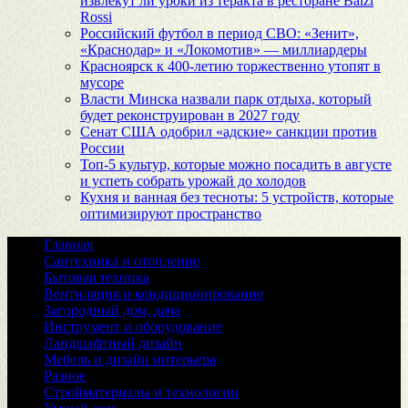
извлекут ли уроки из теракта в ресторане Balzi
Rossi
Российский футбол в период СВО: «Зенит»,
«Краснодар» и «Локомотив» — миллиардеры
Красноярск к 400-летию торжественно утопят в
мусоре
Власти Минска назвали парк отдыха, который
будет реконструирован в 2027 году
Сенат США одобрил «адские» санкции против
России
Топ-5 культур, которые можно посадить в августе
и успеть собрать урожай до холодов
Кухня и ванная без тесноты: 5 устройств, которые
оптимизируют пространство
Главная
Сантехника и отопление
Бытовая техника
Вентиляция и кондиционирование
Загородный дом, дача
Инструмент и оборудование
Ландшафтный дизайн
Мебель и дизайн интерьера
Разное
Стройматериалы и технологии