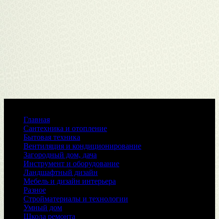
Меню
Главная
Сантехника и отопление
Бытовая техника
Вентиляция и кондиционирование
Загородный дом, дача
Инструмент и оборудование
Ландшафтный дизайн
Мебель и дизайн интерьера
Разное
Стройматериалы и технологии
Умный дом
Школа ремонта