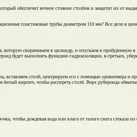
оторый обеспечит вечное стояние столбов и защитит их от выда
ационные пластиковые трубы диаметром 110 мм? Все дело в цене
, которую сворачиваем в цилиндр, и опускаем в пробуренную в з
бероид будет выполнять функцию гидроизоляции, в-третьих, убер
а, вставляем столб, центрируем его с помощью уровнемера и пр
 битый кирпич, чтобы распереть столб. Верх рубероида обматы
а, чтобы дождевая вода или влага от талого снега стекала по бе