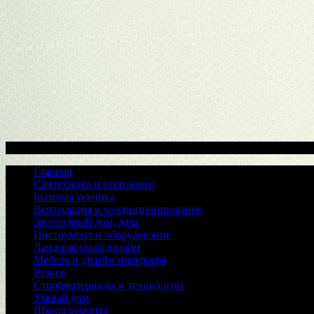
Меню
Главная
Сантехника и отопление
Бытовая техника
Вентиляция и кондиционирование
Загородный дом, дача
Инструмент и оборудование
Ландшафтный дизайн
Мебель и дизайн интерьера
Разное
Стройматериалы и технологии
Умный дом
Школа ремонта