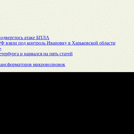
подверглось атаке БПЛА
Ф взяли под контроль Ивановку в Харьковской области
»
ербурга и нарвался на пять статей
 трансформаторов микроволновок