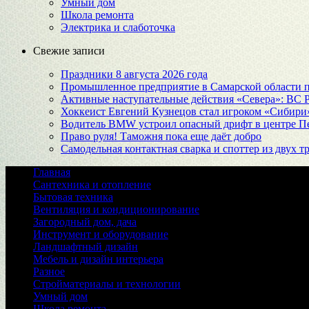
Умный дом
Школа ремонта
Электрика и слаботочка
Свежие записи
Праздники 8 августа 2026 года
Промышленное предприятие в Самарской области 
Активные наступательные действия «Севера»: ВС Р
Хоккеист Евгений Кузнецов стал игроком «Сибири
Водитель BMW устроил опасный дрифт в центре Пет
Право руля! Таможня пока еще даёт добро
Самодельная контактная сварка и споттер из двух
Главная
Сантехника и отопление
Бытовая техника
Вентиляция и кондиционирование
Загородный дом, дача
Инструмент и оборудование
Ландшафтный дизайн
Мебель и дизайн интерьера
Разное
Стройматериалы и технологии
Умный дом
Школа ремонта