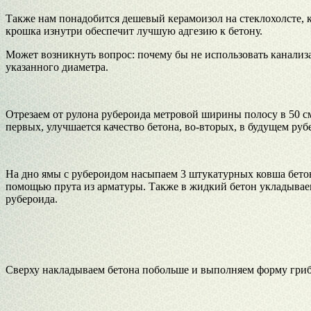
Также нам понадобится дешевый керамоизол на стеклохолсте, к
крошка изнутри обеспечит лучшую адгезию к бетону.
Может возникнуть вопрос: почему бы не использовать канализ
указанного диаметра.
Отрезаем от рулона рубероида метровой ширины полосу в 50 см
первых, улучшается качество бетона, во-вторых, в будущем ру
На дно ямы с рубероидом насыпаем 3 штукатурных ковша бетон
помощью прута из арматуры. Также в жидкий бетон укладываем
рубероида.
Сверху накладываем бетона побольше и выполняем форму грибочк