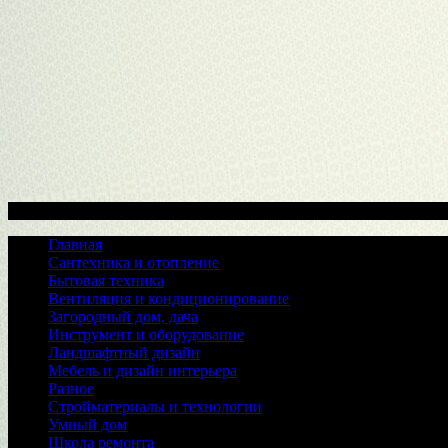
Меню
Главная
Сантехника и отопление
Бытовая техника
Вентиляция и кондиционирование
Загородный дом, дача
Инструмент и оборудование
Ландшафтный дизайн
Мебель и дизайн интерьера
Разное
Стройматериалы и технологии
Умный дом
Школа ремонта