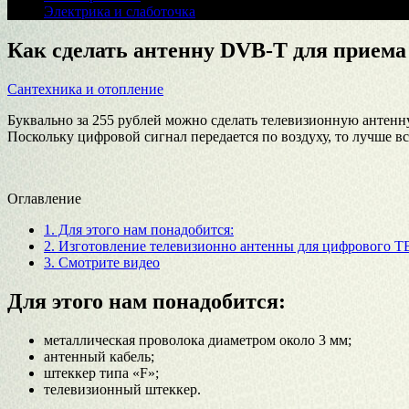
Электрика и слаботочка
Как сделать антенну DVB-T для приема
Сантехника и отопление
Буквально за 255 рублей можно сделать телевизионную антенну
Поскольку цифровой сигнал передается по воздуху, то лучше вс
Оглавление
1.
Для этого нам понадобится:
2.
Изготовление телевизионно антенны для цифрового Т
3.
Смотрите видео
Для этого нам понадобится:
металлическая проволока диаметром около 3 мм;
антенный кабель;
штеккер типа «F»;
телевизионный штеккер.