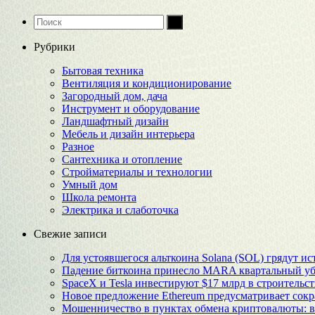
Рубрики
Бытовая техника
Вентиляция и кондиционирование
Загородный дом, дача
Инструмент и оборудование
Ландшафтный дизайн
Мебель и дизайн интерьера
Разное
Сантехника и отопление
Стройматериалы и технологии
Умный дом
Школа ремонта
Электрика и слаботочка
Свежие записи
Для устоявшегося альткоина Solana (SOL) грядут и
Падение биткоина принесло MARA квартальный уб
SpaceX и Tesla инвестируют $17 млрд в строительст
Новое предложение Ethereum предусматривает сокр
Мошенничество в пунктах обмена криптовалюты: в