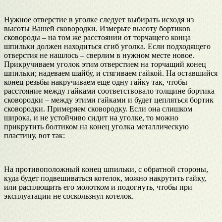
Нужное отверстие в уголке следует выбирать исходя из
высоты Вашей сковородки. Измерьте высоту бортиков
сковороды – на том же расстоянии от торчащего конца
шпильки должен находиться сгиб уголка. Если подходящего
отверстия не нашлось – сверлим в нужном месте новое.
Прикручиваем уголок этим отверстием на торчащий конец
шпильки; надеваем шайбу, и стягиваем гайкой. На оставшийся
конец резьбы накручиваем еще одну гайку так, чтобы
расстояние между гайками соответствовало толщине бортика
сковородки – между этими гайками и будет цепляться бортик
сковородки. Примеряем сковородку. Если она слишком
широка, и не устойчиво сидит на уголке, то можно
прикрутить болтиком на конец уголка металлическую
пластину, вот так:
На противоположный конец шпильки, с обратной стороны,
куда будет подвешиваться котелок, можно накрутить гайку,
или расплющить его молотком и подогнуть, чтобы при
эксплуатации не соскользнул котелок.