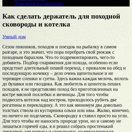
Электрика и слаботочка
Как сделать держатель для походной
сковороды и котелка
Умный дом
Сезон пикников, походов и поездок на рыбалку в самом
разгаре, и это значит, что пора перебрать свой рюкзак с
походным барахлом. Что-то подремонтировать, чего-то
добавить. Подбор снаряжения для похода, особенно если
предстоит длительный пеший переход, с привалом на обед и
последующую ночевку – дело очень щепетильное и не
терпящее спешки и суеты. Здесь важна каждая мелочь, вплоть
до булавки или гвоздика. Как любитель и ценитель пеших
походов, я не представляю поход без приготовленных на
костре мясной похлебки и яичницы. Для того чтобы
подвесить котелок над костром, приходилось рубить две
рогатины и перекладину. А это как минимум два довольно
толстых ствола из кустарника ольхи или ивы. Жалко, конечно,
но ничего не поделаешь. Сковородку я ставил просто на угли.
Для того чтобы не наносить природе урон, но и самому не
лишаться горячей еды, я и решил собрать простенький
держатель для котелка и сковородки, из металлических