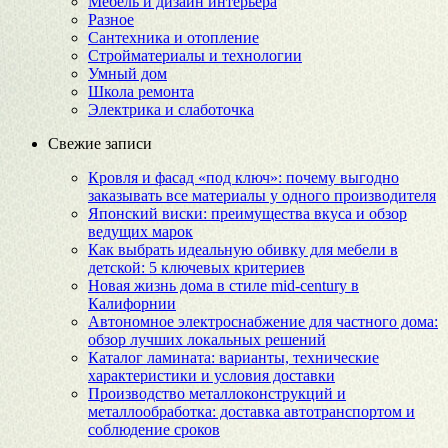
Мебель и дизайн интерьера
Разное
Сантехника и отопление
Стройматериалы и технологии
Умный дом
Школа ремонта
Электрика и слаботочка
Свежие записи
Кровля и фасад «под ключ»: почему выгодно
заказывать все материалы у одного производителя
Японский виски: преимущества вкуса и обзор
ведущих марок
Как выбрать идеальную обивку для мебели в
детской: 5 ключевых критериев
Новая жизнь дома в стиле mid-century в
Калифорнии
Автономное электроснабжение для частного дома:
обзор лучших локальных решений
Каталог ламината: варианты, технические
характеристики и условия доставки
Производство металлоконструкций и
металлообработка: доставка автотранспортом и
соблюдение сроков