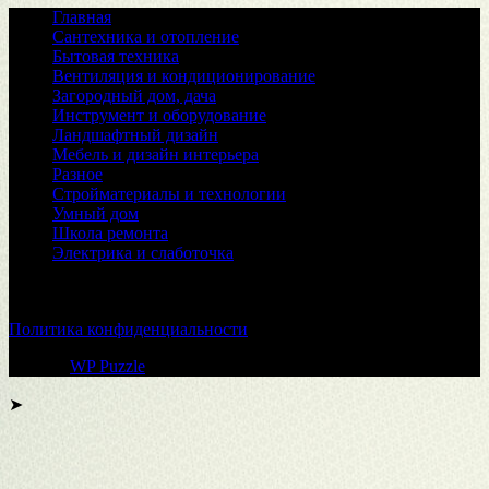
Главная
Сантехника и отопление
Бытовая техника
Вентиляция и кондиционирование
Загородный дом, дача
Инструмент и оборудование
Ландшафтный дизайн
Мебель и дизайн интерьера
Разное
Стройматериалы и технологии
Умный дом
Школа ремонта
Электрика и слаботочка
© 2026
Политика конфиденциальности
Тема от
WP Puzzle
➤