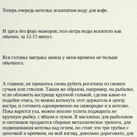
Теперь очередь котелка; вскипятим воду для кофе.
И здесь без форс-мажоров; пол-литра воды вскипело как
обычно, за 12-15 минут.
Вся готовка завтрака заняла у меня времени не больше
обычного.
А главное, не пришлось снова рубить рогатины из свежих
сучьев или стволов. Таким же образом, например, на рыбалке,
если обложить кострище крупной галькой, сделав какое-то
подобие очага, то можно воткнуть этот держатель в центр
костра, и готовить одновременно на сковородке и в котелке.
Пока варится уха, можно вполне успеть поджарить не
крупную рыбку, с яйцом и луком. В магазинах для рыболовов
и охотников продаются сборные металлические треноги, для
подвешивания котелка над огнем, но стоят эти три трубки с
цепочкой и крючком, на мой взгляд, довольно дороговато, для