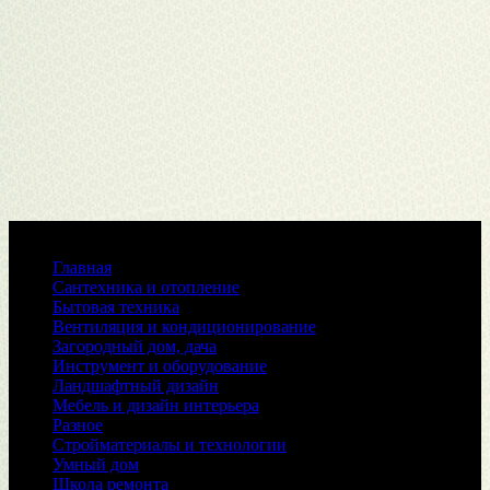
Меню
Главная
Сантехника и отопление
Бытовая техника
Вентиляция и кондиционирование
Загородный дом, дача
Инструмент и оборудование
Ландшафтный дизайн
Мебель и дизайн интерьера
Разное
Стройматериалы и технологии
Умный дом
Школа ремонта