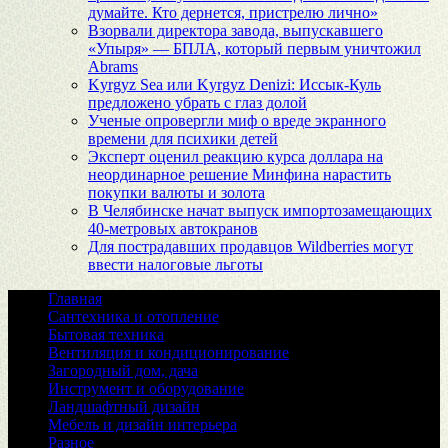
думайте. Кто дернется, пристрелю лично»
Взорвали директора завода, выпускавшего
«Упыря» — БПЛА, который первым уничтожил
Abrams
Kyrgyz Sea или Kyrgyz Denizi: Иссык-Куль
предложено убрать с глаз долой
Ученые опровергли миф о вреде экранного
времени для психики детей
Эксперт оценил реакцию курса доллара на
неординарное решение Минфина нарастить
покупки валюты и золота
В Челябинске начат выпуск импортозамещающих
40-метровых автокранов
Для пострадавших продавцов Wildberries могут
ввести налоговые льготы
Главная
Сантехника и отопление
Бытовая техника
Вентиляция и кондиционирование
Загородный дом, дача
Инструмент и оборудование
Ландшафтный дизайн
Мебель и дизайн интерьера
Разное