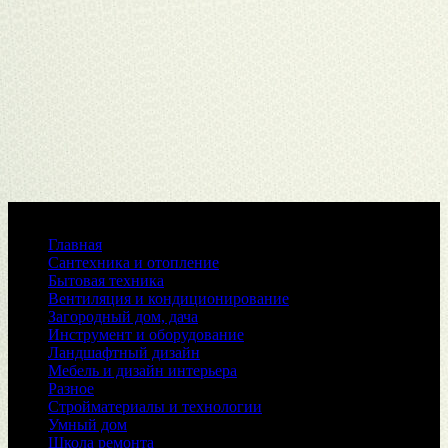
Меню
Главная
Сантехника и отопление
Бытовая техника
Вентиляция и кондиционирование
Загородный дом, дача
Инструмент и оборудование
Ландшафтный дизайн
Мебель и дизайн интерьера
Разное
Стройматериалы и технологии
Умный дом
Школа ремонта