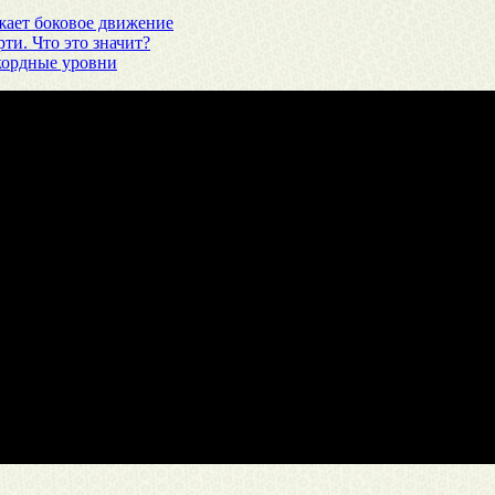
жает боковое движение
ти. Что это значит?
кордные уровни