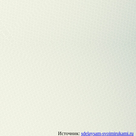
Источник:
sdelaysam-svoimirukami.ru