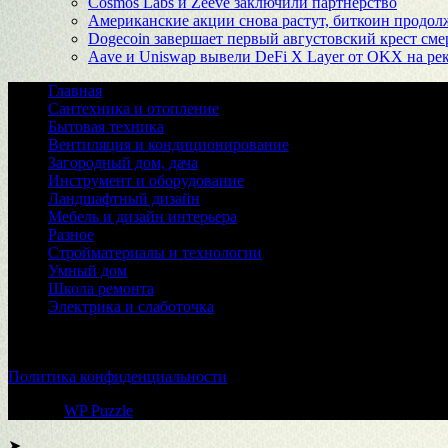
Cosmos Labs и Zeeve заключили партнерство
Американские акции снова растут, биткоин продол
Dogecoin завершает первый августовский крест смер
Aave и Uniswap вывели DeFi X Layer от OKX на ре
Главная
Сантехника и отопление
Бытовая техника
Вентиляция и кондиционирование
Загородный дом, дача
Инструмент и оборудование
Ландшафтный дизайн
Мебель и дизайн интерьера
Разное
Стройматериалы и технологии
Умный дом
Школа ремонта
Электрика и слаботочка
© 2026
Политика конфиденциальности
Тема от
WP Puzzle
➤