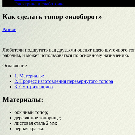
Электрика и слаботочка
Как сделать топор «наоборот»
Разное
Любители подшутить над друзьями оценят идею шуточного топо
рабочим, и может использоваться по основному назначению.
Оглавление
1.
Материалы:
2.
Процесс изготовления перевернутого топора
3.
Смотрите видео
Материалы:
обычный топор;
деревянное топорище;
листовая сталь 2 мм;
черная краска.