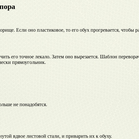
опора
рище. Если оно пластиковое, то его обух прогревается, чтобы р
ить его точное лекало. Затем оно вырезается. Шаблон переворач
ически прямоугольник.
ольше не понадобятся.
утой вдвое листовой стали, и приварить их к обуху.