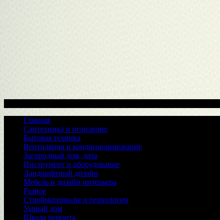
Меню
Главная
Сантехника и отопление
Бытовая техника
Вентиляция и кондиционирование
Загородный дом, дача
Инструмент и оборудование
Ландшафтный дизайн
Мебель и дизайн интерьера
Разное
Стройматериалы и технологии
Умный дом
Школа ремонта