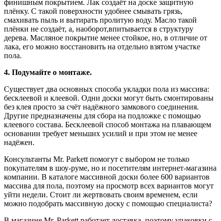
финишным покрытием. Лак создаёт на доске защитную
плёнку. С такой поверхности удобнее смывать грязь,
смахивать пыль и вытирать пролитую воду. Масло такой
плёнки не создаёт, а, наоборот,впитывается в структуру
дерева. Масляное покрытие менее стойкое, но, в отличие от
лака, его можно восстановить на отдельно взятом участке
пола.
4. Подумайте о монтаже.
Существует два основных способа укладки пола из массива:
бесклеевой и клеевой. Одни доски могут быть смонтированы
без клея просто за счёт надёжного замкового соединения.
Другие предназначены для сбора на подложке с помощью
клеевого состава. Бесклеевой способ монтажа на плавающем
основании требует меньших усилий и при этом не менее
надёжен.
Консультанты Mr. Parkett помогут с выбором не только
покупателям в шоу-руме, но и посетителям интернет-магазина
компании. В каталоге массивной доски более 600 вариантов
массива для пола, поэтому на просмотр всех вариантов могут
уйти недели. Стоит ли жертвовать своим временем, если
можно подобрать массивную доску с помощью специалиста?
В магазине Mr. Parkett работает доставка, поэтому упаковки с