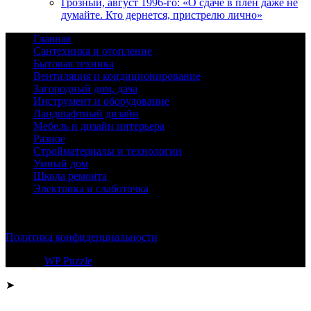
Грозный, август 1996-го: «О сдаче в плен даже не
думайте. Кто дернется, пристрелю лично»
Главная
Сантехника и отопление
Бытовая техника
Вентиляция и кондиционирование
Загородный дом, дача
Инструмент и оборудование
Ландшафтный дизайн
Мебель и дизайн интерьера
Разное
Стройматериалы и технологии
Умный дом
Школа ремонта
Электрика и слаботочка
© 2026
Политика конфиденциальности
Тема от
WP Puzzle
➤