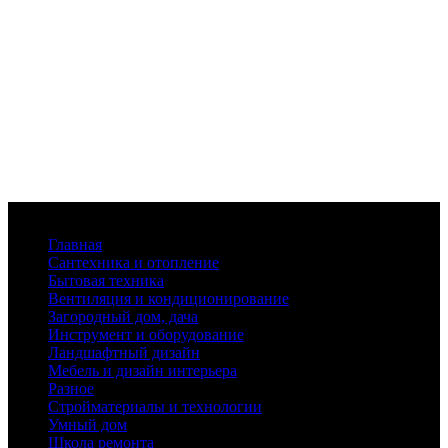
Меню
Главная
Сантехника и отопление
Бытовая техника
Вентиляция и кондиционирование
Загородный дом, дача
Инструмент и оборудование
Ландшафтный дизайн
Мебель и дизайн интерьера
Разное
Стройматериалы и технологии
Умный дом
Школа ремонта