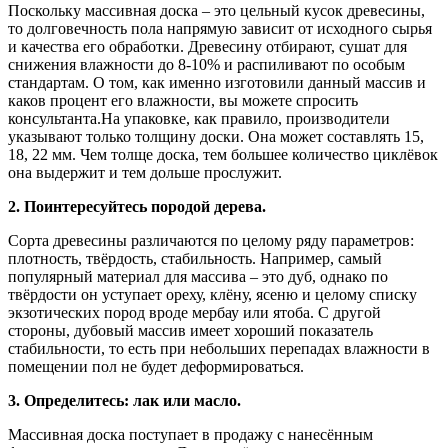
Поскольку массивная доска – это цельный кусок древесины,
то долговечность пола напрямую зависит от исходного сырья
и качества его обработки. Древесину отбирают, сушат для
снижения влажности до 8-10% и распиливают по особым
стандартам. О том, как именно изготовили данный массив и
каков процент его влажности, вы можете спросить
консультанта.На упаковке, как правило, производители
указывают только толщину доски. Она может составлять 15,
18, 22 мм. Чем толще доска, тем большее количество циклёвок
она выдержит и тем дольше прослужит.
2. Поинтересуйтесь породой дерева.
Сорта древесины различаются по целому ряду параметров:
плотность, твёрдость, стабильность. Например, самый
популярный материал для массива – это дуб, однако по
твёрдости он уступает ореху, клёну, ясеню и целому списку
экзотических пород вроде мербау или ятоба. С другой
стороны, дубовый массив имеет хороший показатель
стабильности, то есть при небольших перепадах влажности в
помещении пол не будет деформироваться.
3. Определитесь: лак или масло.
Массивная доска поступает в продажу с нанесённым